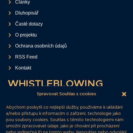
Články
Dluhopisář
Časté dotazy
O projektu
Ochrana osobních údajů
RSS Feed
Kontakt
WHISTLEBLOWING
Tento formulář slouží k anonymnímu zaslání
Spravovat Souhlas s cookies
podkladů a informací k firemním
Abychom poskytli co nejlepší služby, používáme k ukládání
dluhopisům.
a/nebo přístupu k informacím o zařízení, technologie jako
jsou soubory cookies. Souhlas s těmito technologiemi nám
Pokud si myslíte, že máte informace, o
umožní zpracovávat údaje, jako je chování při procházení
kterých by redakce měla vědět, zde nám je
nebo jedinečná ID na tomto webu. Nesouhlas nebo odvolání