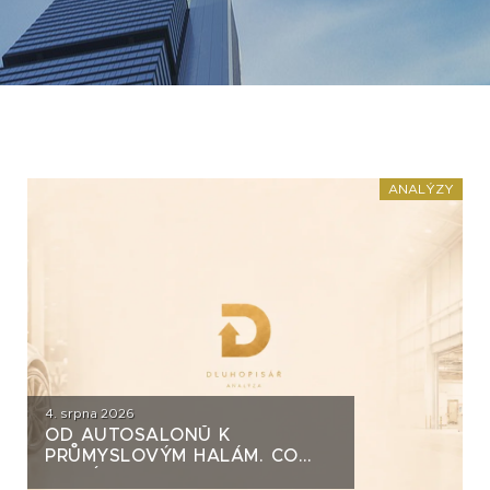
ANALÝZY
4. srpna 2026
OD AUTOSALONŮ K
PRŮMYSLOVÝM HALÁM. CO
STOJÍ ZA DLUHOPISY UH CAR