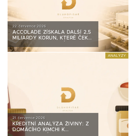
22. července 2026
ACCOLADE ZÍSKALA DALŠÍ 2,5
MILIARDY KORUN, KTERÉ ČEKÁ
V ROCE 2030 VELKÝ TEST. CO
ROZHODNE O JEJICH
SPLACENÍ?
ANALÝZY
21. července 2026
KREDITNÍ ANALÝZA ŽIVINY: Z
DOMÁCÍHO KIMCHI K
DLUHOPISOVÉMU PROGRAMU