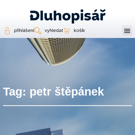
přihlášení
vyhledat
košík
Tag: petr štěpánek