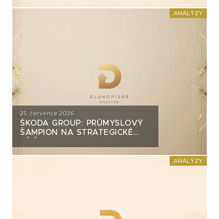
INVEST?
ANALÝZY
25. července 2026
ŠKODA GROUP: PRŮMYSLOVÝ
ŠAMPION NA STRATEGICKÉ
KŘIŽOVATCE
ANALÝZY