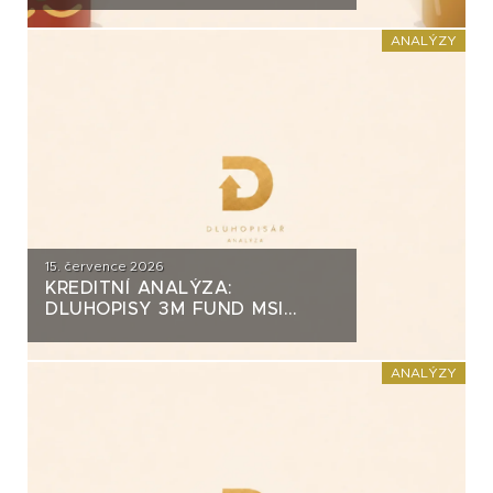
ZA PŮL MILIARDY
ANALÝZY
15. července 2026
KREDITNÍ ANALÝZA:
DLUHOPISY 3M FUND MSI
SICAV (MS-INVEST)
ANALÝZY