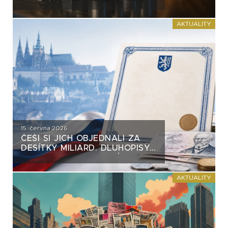
VĚTŠINY DLUHOPISŮ. VZNIKÁ
NA TRHU NEBEZPEČNÝ
PRECEDENT?
AKTUALITY
15. června 2026
ČEŠI SI JICH OBJEDNALI ZA
DESÍTKY MILIARD. DLUHOPISY
REPUBLIKY NASTAVUJÍ
FIREMNÍM EMISÍM NEPŘÍJEMNÉ
ZRCADLO
AKTUALITY