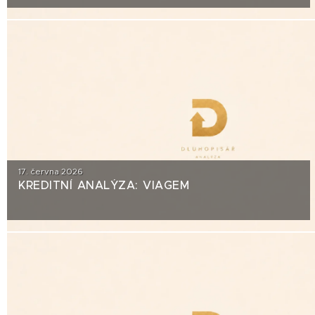
17. června 2026
KREDITNÍ ANALÝZA: VIAGEM