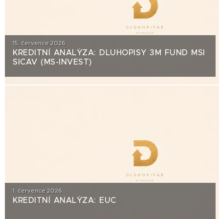
15. července 2026
KREDITNÍ ANALÝZA: DLUHOPISY 3M FUND MSI
SICAV (MS-INVEST)
1. července 2026
KREDITNÍ ANALÝZA: EUC