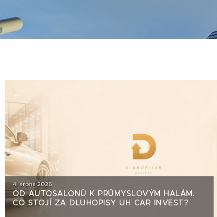
4. srpna 2026
OD AUTOSALONŮ K PRŮMYSLOVÝM HALÁM.
CO STOJÍ ZA DLUHOPISY UH CAR INVEST?