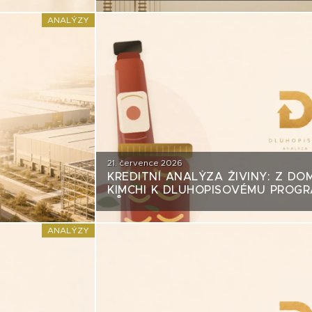
ANALÝZY
21. července 2026
KREDITNÍ ANALÝZA ŽIVINY: Z DO
KIMCHI K DLUHOPISOVÉMU PROG
PŮL MILIARDY
ANALÝZY