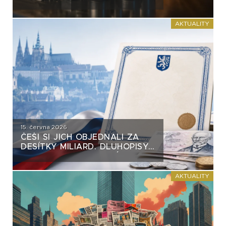
VĚTŠINY DLUHOPISŮ. VZNIKÁ
NA TRHU NEBEZPEČNÝ
PRECEDENT?
AKTUALITY
15. června 2026
ČEŠI SI JICH OBJEDNALI ZA
DESÍTKY MILIARD. DLUHOPISY
REPUBLIKY NASTAVUJÍ
FIREMNÍM EMISÍM NEPŘÍJEMNÉ
ZRCADLO
AKTUALITY