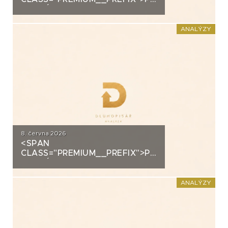
ANALÝZA: SECOND
FOUNDATION
ANALÝZY
8. června 2026
<SPAN
CLASS="PREMIUM__PREFIX">PREMIUM</SPAN>K
ANALÝZA: DLUHOPISY
POLYMER NANO CENTRUM (AG
CHEMI GROUP)
ANALÝZY