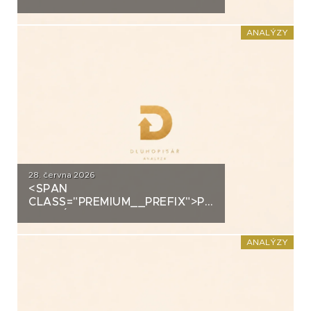
ANALÝZA: EUC
ANALÝZY
28. června 2026
<SPAN
CLASS="PREMIUM__PREFIX">PREMIUM</SPAN>K
ANALÝZA: FORTUNA
ANALÝZY