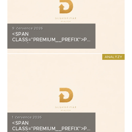
9. července 2026
<SPAN
CLASS="PREMIUM__PREFIX">PREMIUM</SPAN>K
ANALÝZA: ALLRISK MERIDIEM
INVESTMENT
ANALÝZY
1. července 2026
<SPAN
CLASS="PREMIUM__PREFIX">PREMIUM</SPAN>K