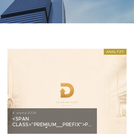
ANALÝZY
4. srpna 2026
<SPAN
CLASS="PREMIUM__PREFIX">PREMIUM</SPAN>
AUTOSALONŮ K