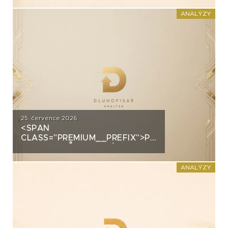
PRŮMYSLOVÝM HALÁM. CO
STOJÍ ZA DLUHOPISY UH CAR
ANALÝZY
INVEST?
25. července 2026
<SPAN
CLASS="PREMIUM__PREFIX">PREMIUM</SPAN>
GROUP: PRŮMYSLOVÝ
ŠAMPION NA STRATEGICKÉ
KŘIŽOVATCE
ANALÝZY