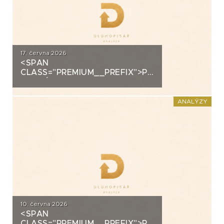
17. června 2026
<SPAN
CLASS="PREMIUM__PREFIX">PREMIUM</SPAN>K
ANALÝZA: VIAGEM
ANALÝZY
10. června 2026
<SPAN
CLASS="PREMIUM__PREFIX">PREMIUM</SPAN>K