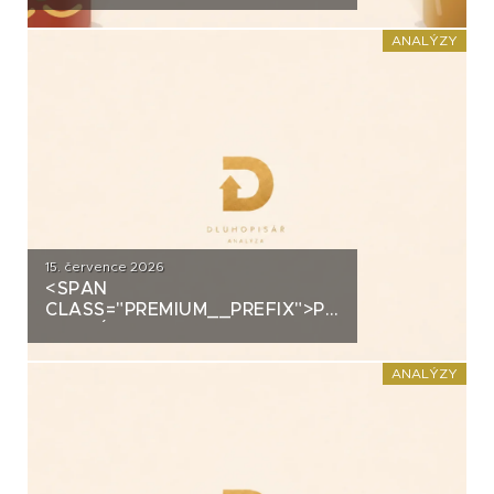
DOMÁCÍHO KIMCHI K
DLUHOPISOVÉMU PROGRAMU
ANALÝZY
ZA PŮL MILIARDY
15. července 2026
<SPAN
CLASS="PREMIUM__PREFIX">PREMIUM</SPAN>K
ANALÝZA: DLUHOPISY 3M
FUND MSI SICAV (MS-INVEST)
ANALÝZY