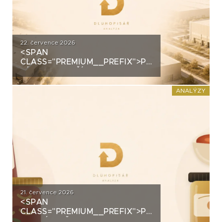
22. července 2026
<SPAN
CLASS="PREMIUM__PREFIX">PREMIUM</SPAN>
ZÍSKALA DALŠÍ 2,5 MILIARDY
KORUN, KTERÉ ČEKÁ V ROCE
2030 VELKÝ TEST. CO
ANALÝZY
ROZHODNE O JEJICH
SPLACENÍ?
21. července 2026
<SPAN
CLASS="PREMIUM__PREFIX">PREMIUM</SPAN>K
ANALÝZA ŽIVINY: Z