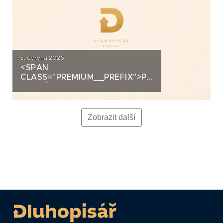
3. června 2026
<SPAN
CLASS="PREMIUM__PREFIX">PREMIUM</SPAN>K
ANALÝZA: LA FENICE GROUP
Zobrazit další