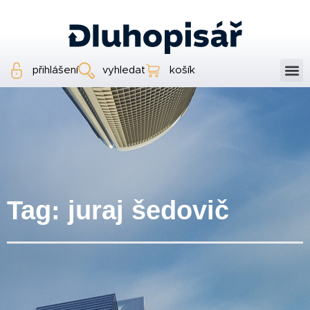
přihlášení
vyhledat
košík
Tag: juraj šedovič