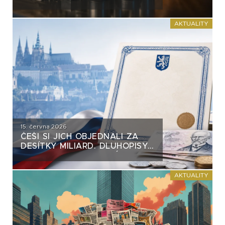
VĚTŠINY DLUHOPISŮ. VZNIKÁ
NA TRHU NEBEZPEČNÝ
PRECEDENT?
AKTUALITY
15. června 2026
ČEŠI SI JICH OBJEDNALI ZA
DESÍTKY MILIARD. DLUHOPISY
REPUBLIKY NASTAVUJÍ
FIREMNÍM EMISÍM NEPŘÍJEMNÉ
ZRCADLO
AKTUALITY