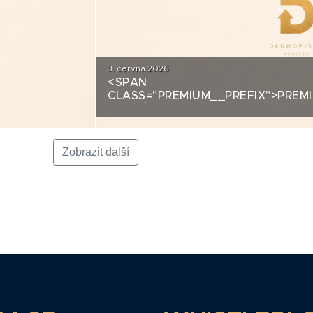
3. června 2026
<SPAN
DITNÍ
CLASS="PREMIUM__PREFIX">PREM
ANALÝZA: LA FENICE GROUP
Zobrazit další