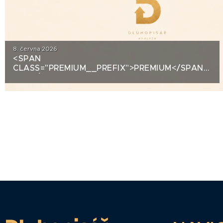
8. června 2026
<SPAN
CLASS="PREMIUM__PREFIX">PREMIUM</SPAN>KRE
ANALÝZA: DLUHOPISY POLYMER NANO
CENTRUM (AG CHEMI GROUP)