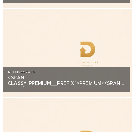
ANALÝZA: EUC
17. června 2026
<SPAN
CLASS="PREMIUM__PREFIX">PREMIUM</SPAN>KRE
ANALÝZA: VIAGEM