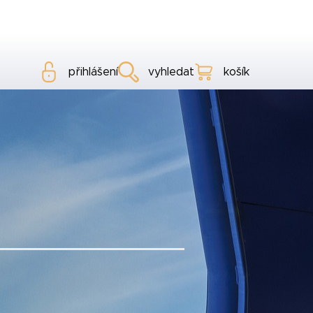
přihlášení
vyhledat
košík