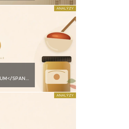
ANALÝZY
IUM</SPAN>KREDITNÍ
MCHI K
PŮL
ANALÝZY