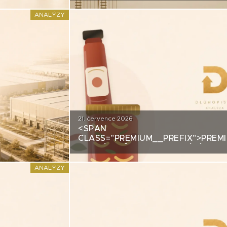
STRATEGICKÉ KŘIŽOVATCE
ANALÝZY
21. července 2026
<SPAN
CCOLADE
CLASS="PREMIUM__PREFIX">PREM
ANALÝZA ŽIVINY: Z DOMÁCÍHO KI
DLUHOPISOVÉMU PROGRAMU ZA 
MILIARDY
ANALÝZY