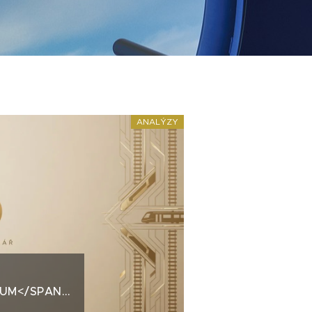
ANALÝZY
IUM</SPAN>ŠKODA
A