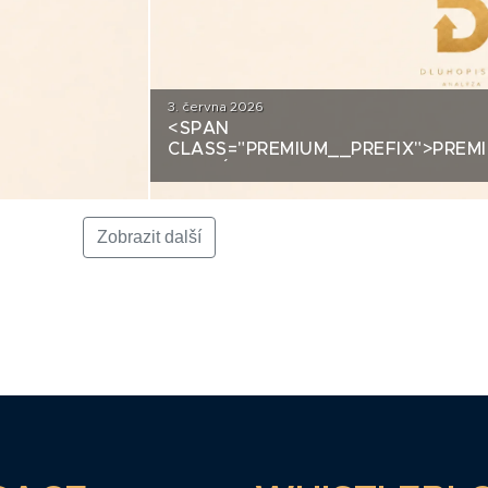
3. června 2026
<SPAN
DITNÍ
CLASS="PREMIUM__PREFIX">PREM
ANALÝZA: LA FENICE GROUP
Zobrazit další