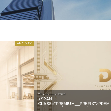
ANALÝZY
25. července 2026
<SPAN
CLASS="PREMIUM__PREFIX">PREM
GROUP: PRŮMYSLOVÝ ŠAMPION N