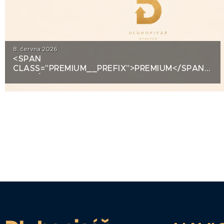
8. června 2026
<SPAN
CLASS="PREMIUM__PREFIX">PREMIUM</SPAN>KRE
ANALÝZA: DLUHOPISY POLYMER NANO
CENTRUM (AG CHEMI GROUP)