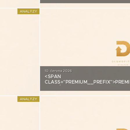
ANALÝZA: FORTUNA
ANALÝZY
10. června 2026
<SPAN
DITNÍ
CLASS="PREMIUM__PREFIX">PREM
ANALÝZA: SECOND FOUNDATION
ANALÝZY