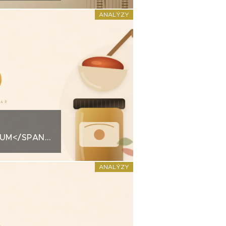
ANALÝZY
IUM</SPAN>KREDITNÍ
MCHI K
PŮL
ANALÝZY