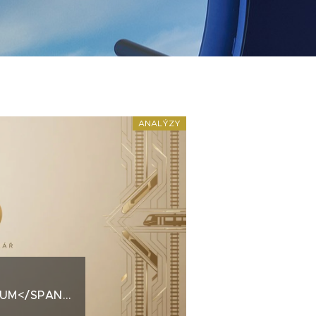
ANALÝZY
IUM</SPAN>ŠKODA
A