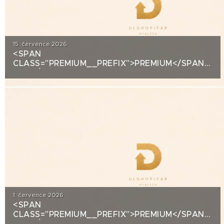
15. července 2026
<SPAN
CLASS="PREMIUM__PREFIX">PREMIUM</SPAN>KRE
ANALÝZA: DLUHOPISY 3M FUND MSI SICAV
(MS-INVEST)
1. července 2026
<SPAN
CLASS="PREMIUM__PREFIX">PREMIUM</SPAN>KRE