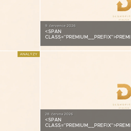
9. července 2026
<SPAN
DITNÍ
CLASS="PREMIUM__PREFIX">PREM
ANALÝZA: ALLRISK MERIDIEM INV
ANALÝZY
28. června 2026
<SPAN
DITNÍ
CLASS="PREMIUM__PREFIX">PREM