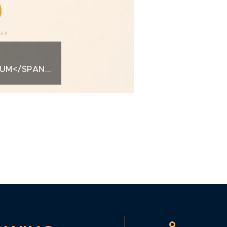
IUM</SPAN>KREDITNÍ