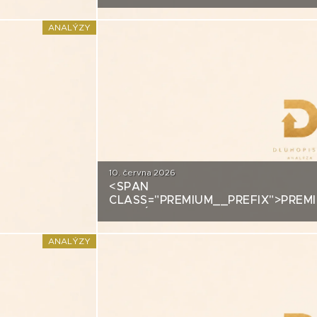
ANALÝZA: FORTUNA
ANALÝZY
10. června 2026
<SPAN
DITNÍ
CLASS="PREMIUM__PREFIX">PREM
ANALÝZA: SECOND FOUNDATION
ANALÝZY