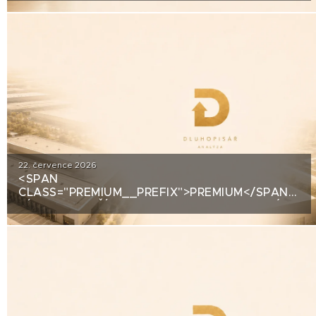
STOJÍ ZA DLUHOPISY UH CAR INVEST?
22. července 2026
<SPAN
CLASS="PREMIUM__PREFIX">PREMIUM</SPAN>A
ZÍSKALA DALŠÍ 2,5 MILIARDY KORUN, KTERÉ
ČEKÁ V ROCE 2030 VELKÝ TEST. CO
ROZHODNE O JEJICH SPLACENÍ?