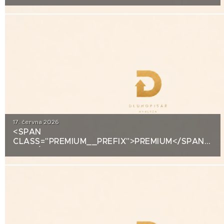
ANALÝZA: EUC
17. června 2026
<SPAN
CLASS="PREMIUM__PREFIX">PREMIUM</SPAN>KRE
ANALÝZA: VIAGEM