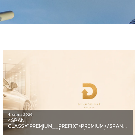
4. srpna 2026
<SPAN
CLASS="PREMIUM__PREFIX">PREMIUM</SPAN>OD
AUTOSALONŮ K PRŮMYSLOVÝM HALÁM. CO