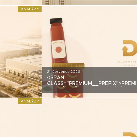
STRATEGICKÉ KŘIŽOVATCE
ANALÝZY
21. července 2026
<SPAN
CCOLADE
CLASS="PREMIUM__PREFIX">PREM
ANALÝZA ŽIVINY: Z DOMÁCÍHO KI
DLUHOPISOVÉMU PROGRAMU ZA 
MILIARDY
ANALÝZY