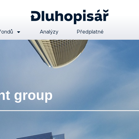
fondů
Analýzy
Předplatné
nt group