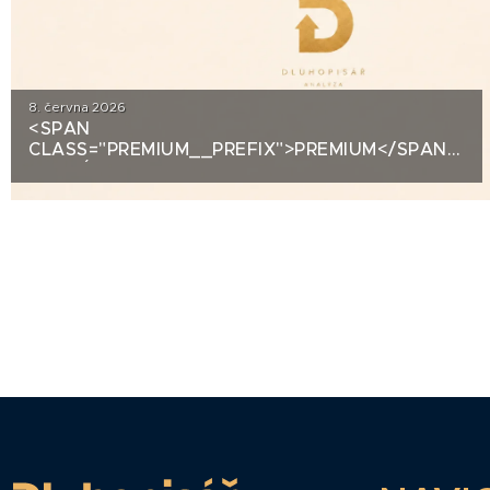
8. června 2026
<SPAN
CLASS="PREMIUM__PREFIX">PREMIUM</SPAN>KRE
ANALÝZA: DLUHOPISY POLYMER NANO
CENTRUM (AG CHEMI GROUP)