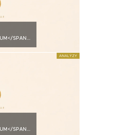
IUM</SPAN>KREDITNÍ
ESTMENT
ANALÝZY
IUM</SPAN>KREDITNÍ