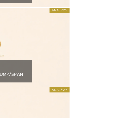
ANALÝZY
IUM</SPAN>KREDITNÍ
ANALÝZY