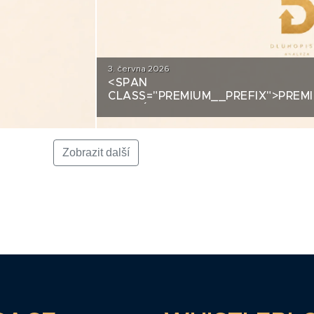
3. června 2026
<SPAN
DITNÍ
CLASS="PREMIUM__PREFIX">PREM
ANALÝZA: LA FENICE GROUP
Zobrazit další