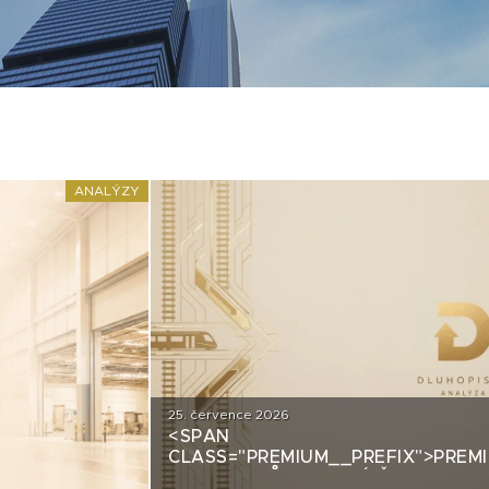
ANALÝZY
25. července 2026
<SPAN
CLASS="PREMIUM__PREFIX">PREM
GROUP: PRŮMYSLOVÝ ŠAMPION N