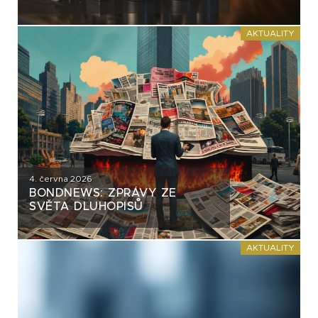
VĚTŠINY DLUHOPISŮ. VZNIKÁ
NA TRHU NEBEZPEČNÝ
PRECEDENT?
AKTUALITY
4. června 2026
BONDNEWS: ZPRÁVY ZE
SVĚTA DLUHOPISŮ
AKTUALITY