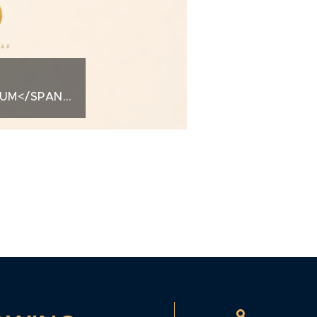
IUM</SPAN>KREDITNÍ