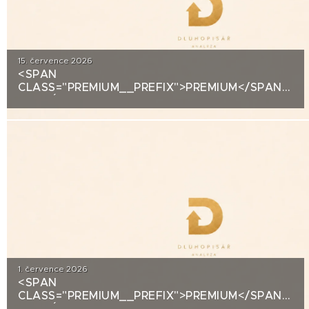
15. července 2026
<SPAN
CLASS="PREMIUM__PREFIX">PREMIUM</SPAN>KRE
ANALÝZA: DLUHOPISY 3M FUND MSI SICAV
(MS-INVEST)
1. července 2026
<SPAN
CLASS="PREMIUM__PREFIX">PREMIUM</SPAN>KRE