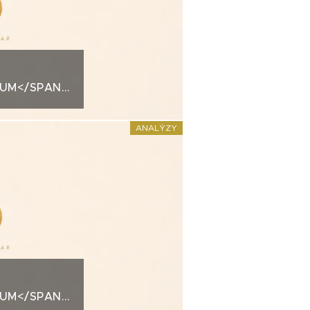
IUM</SPAN>KREDITNÍ
ESTMENT
ANALÝZY
IUM</SPAN>KREDITNÍ