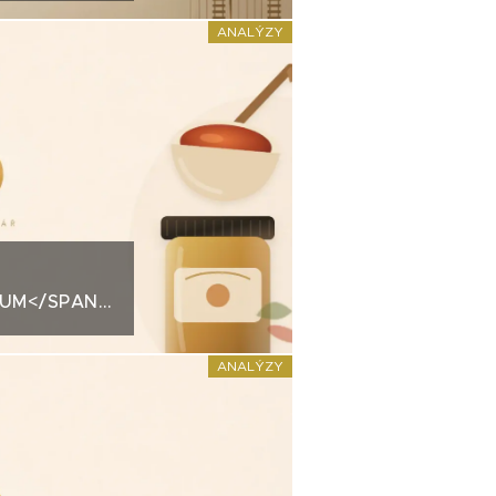
ANALÝZY
IUM</SPAN>KREDITNÍ
MCHI K
PŮL
ANALÝZY