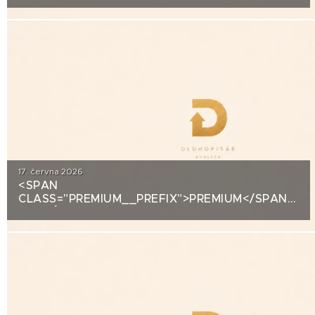
ANALÝZA: EUC
17. června 2026
<SPAN
CLASS="PREMIUM__PREFIX">PREMIUM</SPAN>KRE
ANALÝZA: VIAGEM