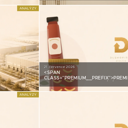
STRATEGICKÉ KŘIŽOVATCE
ANALÝZY
21. července 2026
<SPAN
CCOLADE
CLASS="PREMIUM__PREFIX">PREM
ANALÝZA ŽIVINY: Z DOMÁCÍHO KI
DLUHOPISOVÉMU PROGRAMU ZA 
MILIARDY
ANALÝZY