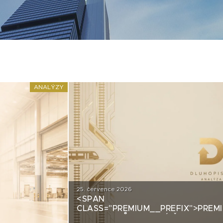
ANALÝZY
25. července 2026
<SPAN
CLASS="PREMIUM__PREFIX">PREM
GROUP: PRŮMYSLOVÝ ŠAMPION N