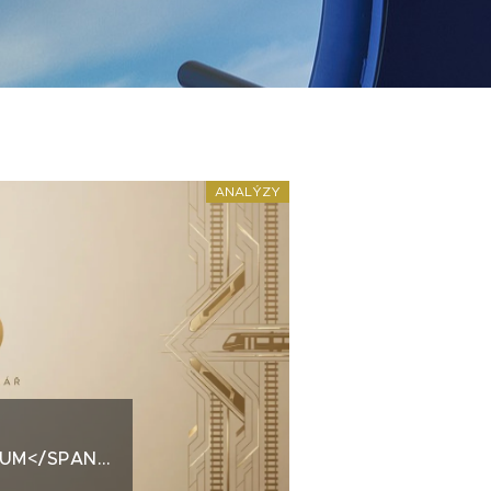
ANALÝZY
IUM</SPAN>ŠKODA
A