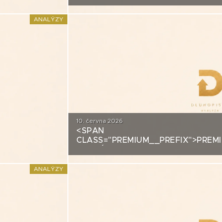
ANALÝZA: FORTUNA
ANALÝZY
10. června 2026
<SPAN
DITNÍ
CLASS="PREMIUM__PREFIX">PREM
ANALÝZA: SECOND FOUNDATION
ANALÝZY