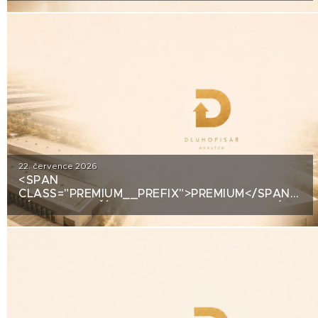
STOJÍ ZA DLUHOPISY UH CAR INVEST?
22. července 2026
<SPAN
CLASS="PREMIUM__PREFIX">PREMIUM</SPAN>A
ZÍSKALA DALŠÍ 2,5 MILIARDY KORUN, KTERÉ
ČEKÁ V ROCE 2030 VELKÝ TEST. CO
ROZHODNE O JEJICH SPLACENÍ?