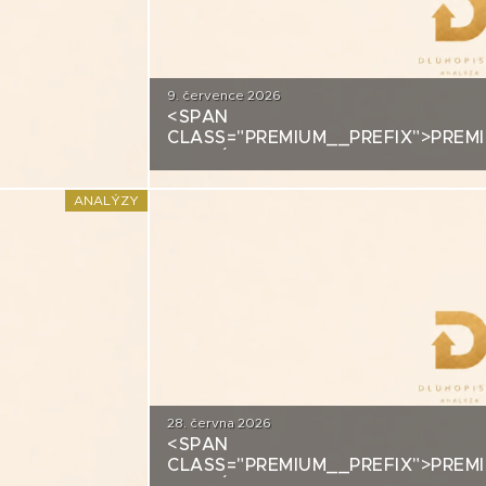
9. července 2026
<SPAN
DITNÍ
CLASS="PREMIUM__PREFIX">PREM
ANALÝZA: ALLRISK MERIDIEM INV
ANALÝZY
28. června 2026
<SPAN
DITNÍ
CLASS="PREMIUM__PREFIX">PREM