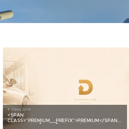
4. srpna 2026
<SPAN
CLASS="PREMIUM__PREFIX">PREMIUM</SPAN>OD
AUTOSALONŮ K PRŮMYSLOVÝM HALÁM. CO