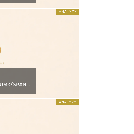
ANALÝZY
IUM</SPAN>KREDITNÍ
ANALÝZY