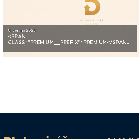
8. června 2026
<SPAN
CLASS="PREMIUM__PREFIX">PREMIUM</SPAN>KRE
ANALÝZA: DLUHOPISY POLYMER NANO
CENTRUM (AG CHEMI GROUP)