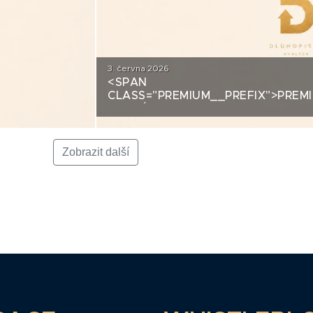
3. června 2026
<SPAN
DITNÍ
CLASS="PREMIUM__PREFIX">PREM
ANALÝZA: LA FENICE GROUP
Zobrazit další