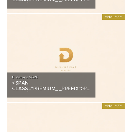
ANALÝZA: SECOND
FOUNDATION
ANALÝZY
8. června 2026
<SPAN
CLASS="PREMIUM__PREFIX">PREMIUM</SPAN>K
ANALÝZA: DLUHOPISY
POLYMER NANO CENTRUM (AG
CHEMI GROUP)
ANALÝZY