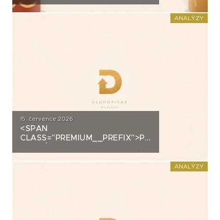
DOMÁCÍHO KIMCHI K
DLUHOPISOVÉMU PROGRAMU
ANALÝZY
ZA PŮL MILIARDY
15. července 2026
<SPAN
CLASS="PREMIUM__PREFIX">PREMIUM</SPAN>K
ANALÝZA: DLUHOPISY 3M
FUND MSI SICAV (MS-INVEST)
ANALÝZY