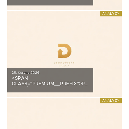
ANALÝZA: EUC
ANALÝZY
28. června 2026
<SPAN
CLASS="PREMIUM__PREFIX">PREMIUM</SPAN>K
ANALÝZA: FORTUNA
ANALÝZY