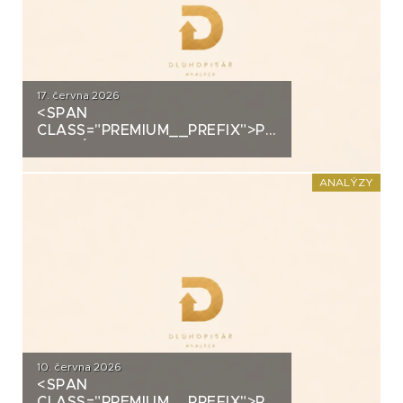
17. června 2026
<SPAN
CLASS="PREMIUM__PREFIX">PREMIUM</SPAN>K
ANALÝZA: VIAGEM
ANALÝZY
10. června 2026
<SPAN
CLASS="PREMIUM__PREFIX">PREMIUM</SPAN>K