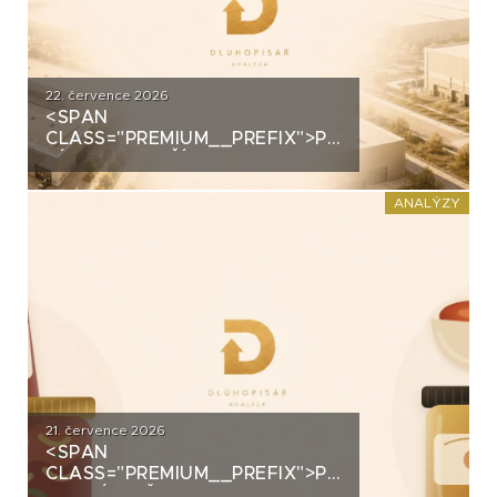
22. července 2026
<SPAN
CLASS="PREMIUM__PREFIX">PREMIUM</SPAN>
ZÍSKALA DALŠÍ 2,5 MILIARDY
KORUN, KTERÉ ČEKÁ V ROCE
2030 VELKÝ TEST. CO
ANALÝZY
ROZHODNE O JEJICH
SPLACENÍ?
21. července 2026
<SPAN
CLASS="PREMIUM__PREFIX">PREMIUM</SPAN>K
ANALÝZA ŽIVINY: Z