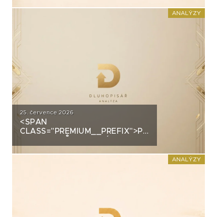
PRŮMYSLOVÝM HALÁM. CO
STOJÍ ZA DLUHOPISY UH CAR
ANALÝZY
INVEST?
25. července 2026
<SPAN
CLASS="PREMIUM__PREFIX">PREMIUM</SPAN>
GROUP: PRŮMYSLOVÝ
ŠAMPION NA STRATEGICKÉ
KŘIŽOVATCE
ANALÝZY