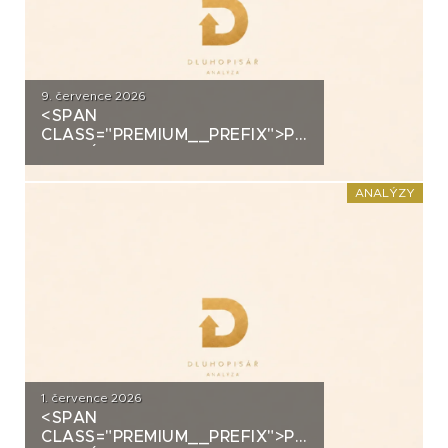
9. července 2026
<SPAN
CLASS="PREMIUM__PREFIX">PREMIUM</SPAN>K
ANALÝZA: ALLRISK MERIDIEM
INVESTMENT
ANALÝZY
1. července 2026
<SPAN
CLASS="PREMIUM__PREFIX">PREMIUM</SPAN>K