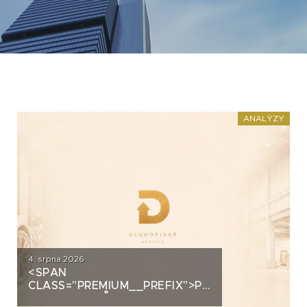
ANALÝZY
4. srpna 2026
<SPAN
CLASS="PREMIUM__PREFIX">PREMIUM</SPAN>
AUTOSALONŮ K