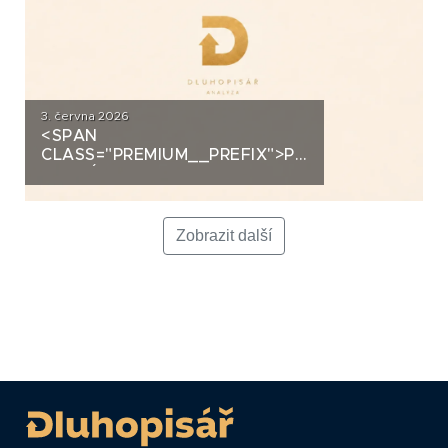
3. června 2026
<SPAN
CLASS="PREMIUM__PREFIX">PREMIUM</SPAN>K
ANALÝZA: LA FENICE GROUP
Zobrazit další