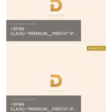
9. července 2026
<SPAN
CLASS="PREMIUM__PREFIX">PREMIUM</SPAN>K
ANALÝZA: ALLRISK MERIDIEM
INVESTMENT
ANALÝZY
1. července 2026
<SPAN
CLASS="PREMIUM__PREFIX">PREMIUM</SPAN>K