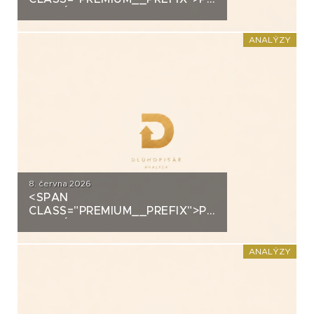
ANALÝZA: SECOND
FOUNDATION
ANALÝZY
8. června 2026
<SPAN
CLASS="PREMIUM__PREFIX">PREMIUM</SPAN>K
ANALÝZA: DLUHOPISY
POLYMER NANO CENTRUM (AG
CHEMI GROUP)
ANALÝZY