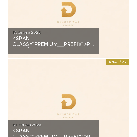
17. června 2026
<SPAN
CLASS="PREMIUM__PREFIX">PREMIUM</SPAN>K
ANALÝZA: VIAGEM
ANALÝZY
10. června 2026
<SPAN
CLASS="PREMIUM__PREFIX">PREMIUM</SPAN>K