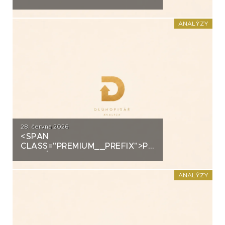
ANALÝZA: EUC
ANALÝZY
28. června 2026
<SPAN
CLASS="PREMIUM__PREFIX">PREMIUM</SPAN>K
ANALÝZA: FORTUNA
ANALÝZY