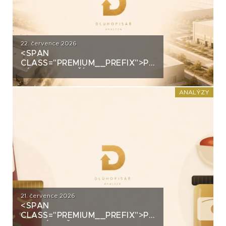
22. července 2026
<SPAN
CLASS="PREMIUM__PREFIX">PREMIUM</SPAN>
ZÍSKALA DALŠÍ 2,5 MILIARDY
KORUN, KTERÉ ČEKÁ V ROCE
2030 VELKÝ TEST. CO
ANALÝZY
ROZHODNE O JEJICH
SPLACENÍ?
21. července 2026
<SPAN
CLASS="PREMIUM__PREFIX">PREMIUM</SPAN>K
ANALÝZA ŽIVINY: Z