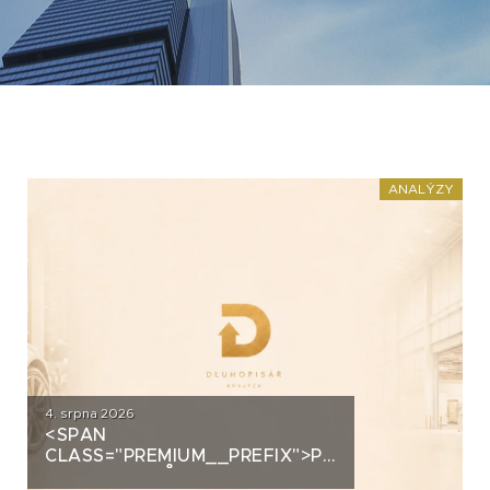
ANALÝZY
4. srpna 2026
<SPAN
CLASS="PREMIUM__PREFIX">PREMIUM</SPAN>
AUTOSALONŮ K