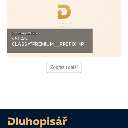
3. června 2026
<SPAN
CLASS="PREMIUM__PREFIX">PREMIUM</SPAN>K
ANALÝZA: LA FENICE GROUP
Zobrazit další