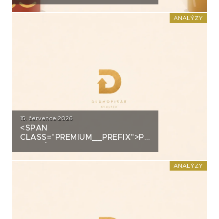
DOMÁCÍHO KIMCHI K
DLUHOPISOVÉMU PROGRAMU
ANALÝZY
ZA PŮL MILIARDY
15. července 2026
<SPAN
CLASS="PREMIUM__PREFIX">PREMIUM</SPAN>K
ANALÝZA: DLUHOPISY 3M
FUND MSI SICAV (MS-INVEST)
ANALÝZY