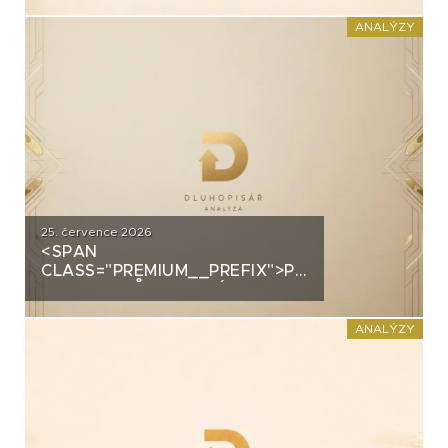
PRŮMYSLOVÝM HALÁM. CO
STOJÍ ZA DLUHOPISY UH CAR
ANALÝZY
INVEST?
25. července 2026
<SPAN
CLASS="PREMIUM__PREFIX">PREMIUM</SPAN>
GROUP: PRŮMYSLOVÝ
ŠAMPION NA STRATEGICKÉ
KŘIŽOVATCE
ANALÝZY