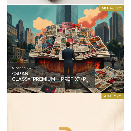
DNES DAŘÍ ZNÁMÝM
DLUHOPISOVÝM EMITENTŮM?
AKTUALITY
5. srpna 2026
<SPAN
CLASS="PREMIUM__PREFIX">PREMIUM</SPAN>
ZPRÁVY ZE SVĚTA DLUHOPISŮ
ANALÝZY