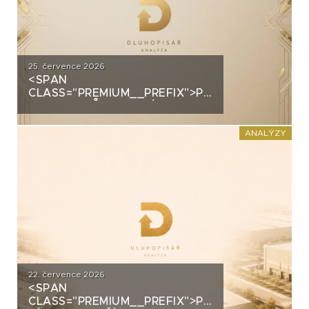
25. července 2026
<SPAN
CLASS="PREMIUM__PREFIX">PREMIUM</SPAN>
GROUP: PRŮMYSLOVÝ
ŠAMPION NA STRATEGICKÉ
KŘIŽOVATCE
ANALÝZY
22. července 2026
<SPAN
CLASS="PREMIUM__PREFIX">PREMIUM</SPAN>