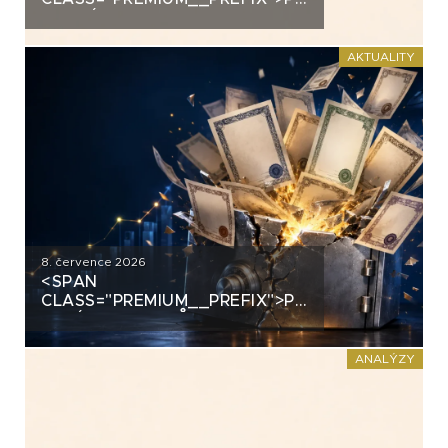
ANALÝZA: ALLRISK MERIDIEM
INVESTMENT
AKTUALITY
8. července 2026
<SPAN
CLASS="PREMIUM__PREFIX">PREMIUM</SPAN>
PLNÝ DLUHOPISŮ: FORTUNA,
ŠKODOVKA, ŽIVINA A MNOHO
DALŠÍCH
ANALÝZY