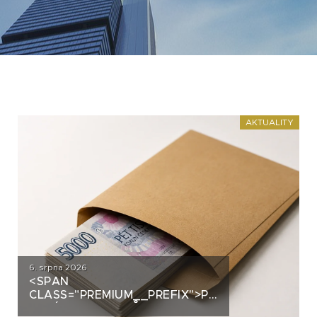
AKTUALITY
6. srpna 2026
<SPAN
CLASS="PREMIUM__PREFIX">PREMIUM</SPAN>
PLNÝ COMEBACKŮ. JAK SE