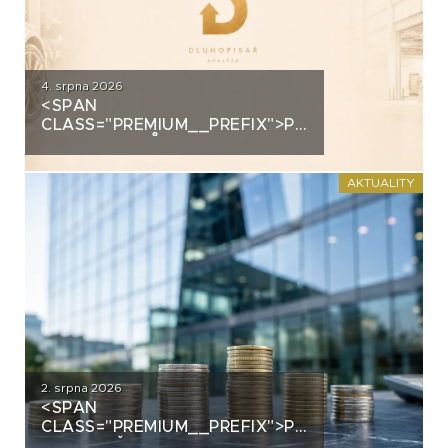
4. srpna 2026
<SPAN
CLASS="PREMIUM__PREFIX">PREMIUM</SPAN>
AUTOSALONŮ K
PRŮMYSLOVÝM HALÁM. CO
STOJÍ ZA DLUHOPISY UH CAR
AKTUALITY
INVEST?
2. srpna 2026
<SPAN
CLASS="PREMIUM__PREFIX">PREMIUM</SPAN>
EMISE – ČERVENEC 2026