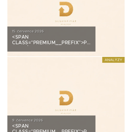
15. července 2026
<SPAN
CLASS="PREMIUM__PREFIX">PREMIUM</SPAN>K
ANALÝZA: DLUHOPISY 3M
FUND MSI SICAV (MS-INVEST)
ANALÝZY
9. července 2026
<SPAN
CLASS="PREMIUM__PREFIX">PREMIUM</SPAN>K