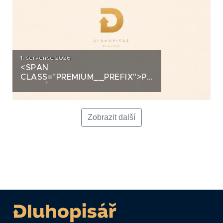
1. července 2026
<SPAN
CLASS="PREMIUM__PREFIX">PREMIUM</SPAN>K
ANALÝZA: EUC
Zobrazit další