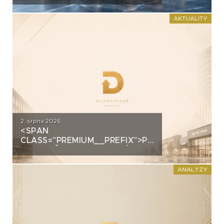
AKTUALITY
2. srpna 2026
<SPAN
CLASS="PREMIUM__PREFIX">PREMIUM</SPAN>K
PROFIL ČMN: MILIARDOVÉ
IMPÉRIUM NA DLUH
ANALÝZY