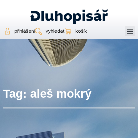
přihlášení
vyhledat
košík
Tag: aleš mokrý