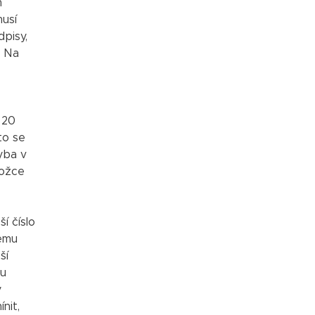
m
musí
pisy,
. Na
 20
to se
hyba v
ložce
í číslo
nému
ší
ou
ý
nit,