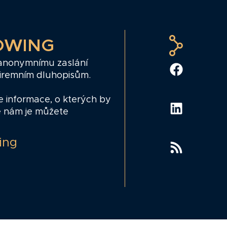
OWING
 anonymnímu zaslání
firemním dluhopisům.
e informace, o kterých by
e nám je můžete
ing