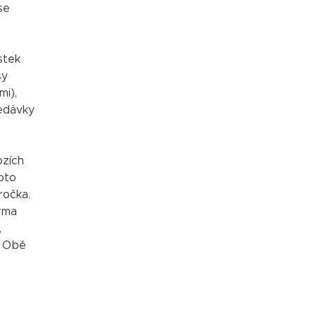
se
stek
sy
mi),
ledávky
ozích
oto
ročka.
irma
,
. Obě