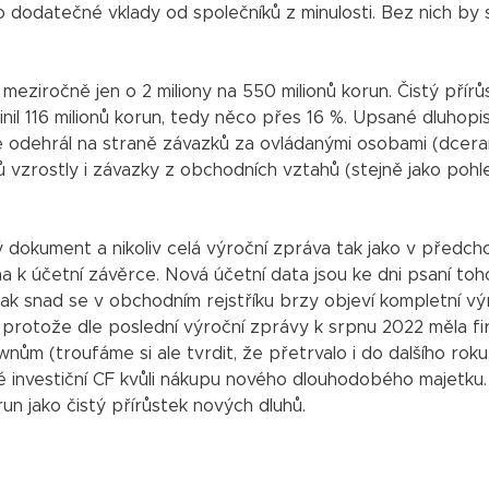
ko dodatečné vklady od společníků z minulosti. Bez nich by 
meziročně jen o 2 miliony na 550 milionů korun. Čistý přírů
nil 116 milionů korun, tedy něco přes 16 %. Upsané dluhopi
se odehrál na straně závazků za ovládanými osobami (dcera
nů vzrostly i závazky z obchodních vztahů (stejně jako poh
 dokument a nikoliv celá výroční zpráva tak jako v předch
a k účetní závěrce. Nová účetní data jsou ke dni psaní toh
k snad se v obchodním rejstříku brzy objeví kompletní vý
 protože dle poslední výroční zprávy k srpnu 2022 měla f
ům (troufáme si ale tvrdit, že přetrvalo i do dalšího roku
é investiční CF kvůli nákupu nového dlouhodobého majetku
un jako čistý přírůstek nových dluhů.