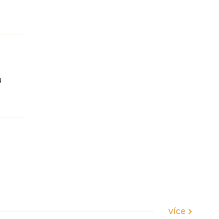
u
více