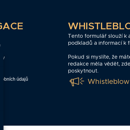
GACE
WHISTLEBL
Tento formulář slouží k
podkladů a informací k 
ř
Pokud si myslíte, že mát
zy
redakce měla vědět, zd
poskytnout.
sobních údajů
Whistleblow