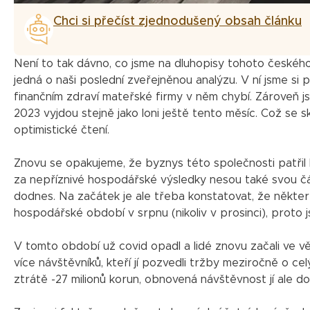
Chci si přečíst zjednodušený obsah článku
Není to tak dávno, co jsme na dluhopisy tohoto českéh
jedná o naši poslední zveřejněnou analýzu. V ní jsme si 
finančním zdraví mateřské firmy v něm chybí. Zároveň jsm
2023 vyjdou stejně jako loni ještě tento měsíc. Což se s
optimistické čtení.
Znovu se opakujeme, že byznys této společnosti patřil 
za nepříznivé hospodářské výsledky nesou také svou čá
dodnes. Na začátek je ale třeba konstatovat, že někter
hospodářské období v srpnu (nikoliv v prosinci), proto
V tomto období už covid opadl a lidé znovu začali ve vě
více návštěvníků, kteří jí pozvedli tržby meziročně o ce
ztrátě -27 milionů korun, obnovená návštěvnost jí ale do