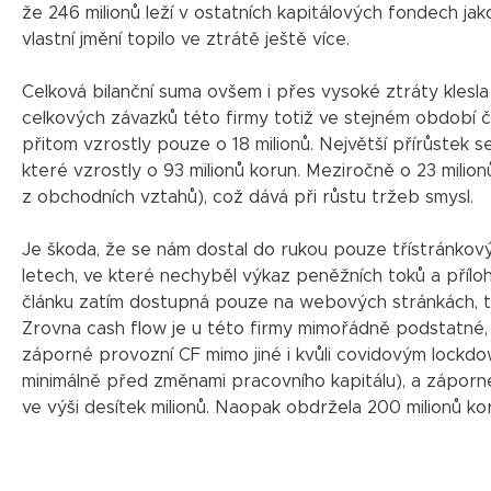
že 246 milionů leží v ostatních kapitálových fondech ja
vlastní jmění topilo ve ztrátě ještě více.
Celková bilanční suma ovšem i přes vysoké ztráty klesla 
celkových závazků této firmy totiž ve stejném období či
přitom vzrostly pouze o 18 milionů. Největší přírůstek 
které vzrostly o 93 milionů korun. Meziročně o 23 milio
z obchodních vztahů), což dává při růstu tržeb smysl.
Je škoda, že se nám dostal do rukou pouze třístránkový
letech, ve které nechyběl výkaz peněžních toků a příloh
článku zatím dostupná pouze na webových stránkách, ta
Zrovna cash flow je u této firmy mimořádně podstatné,
záporné provozní CF mimo jiné i kvůli covidovým lockdown
minimálně před změnami pracovního kapitálu), a záporn
ve výši desítek milionů. Naopak obdržela 200 milionů kor