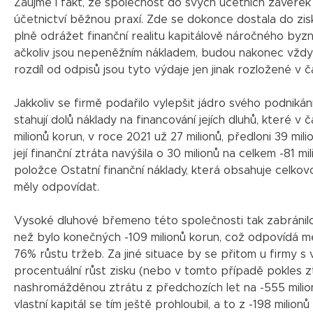
Zaujme i fakt, že společnost do svých účetních závěre
účetnictví běžnou praxí. Zde se dokonce dostala do zisk
plně odrážet finanční realitu kapitálově náročného byz
ačkoliv jsou nepeněžním nákladem, budou nakonec vždy
rozdíl od odpisů jsou tyto výdaje jen jinak rozložené v č
Jakkoliv se firmě podařilo vylepšit jádro svého podnikán
stahují dolů náklady na financování jejích dluhů, které v
milionů korun, v roce 2021 už 27 milionů, předloni 39 mil
její finanční ztráta navýšila o 30 milionů na celkem -81 
položce Ostatní finanční náklady, která obsahuje celkov
měly odpovídat.
Vysoké dluhové břemeno této společnosti tak zabránilo,
než bylo konečných -109 milionů korun, což odpovídá 
76% růstu tržeb. Za jiné situace by se přitom u firmy s 
procentuální růst zisku (nebo v tomto případě pokles zt
nashromážděnou ztrátu z předchozích let na -555 milion
vlastní kapitál se tím ještě prohloubil, a to z -198 milio