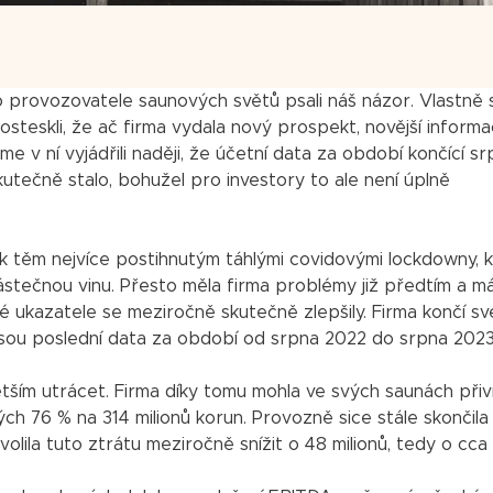
o provozovatele saunových světů psali náš názor. Vlastně 
posteskli, že ač firma vydala nový prospekt, novější inform
e v ní vyjádřili naději, že účetní data za období končící s
kutečně stalo, bohužel pro investory to ale není úplně
k těm nejvíce postihnutým táhlými covidovými lockdowny, 
stečnou vinu. Přesto měla firma problémy již předtím a má
é ukazatele se meziročně skutečně zlepšily. Firma končí sv
 jsou poslední data za období od srpna 2022 do srpna 2023
tším utrácet. Firma díky tomu mohla ve svých saunách přiv
lých 76 % na 314 milionů korun. Provozně sice stále skončila
volila tuto ztrátu meziročně snížit o 48 milionů, tedy o cca