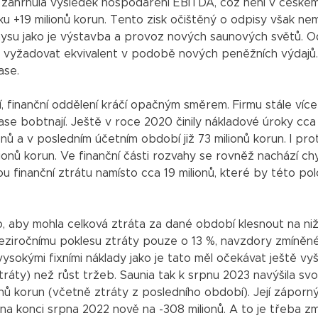
k zahrnula výsledek hospodaření EBITDA, což není v české
u +19 milionů korun. Tento zisk očištěný o odpisy však ne
nysu jako je výstavba a provoz nových saunových světů. Od
 vyžadovat ekvivalent v podobě nových peněžních výdajů
ase.
í, finanční oddělení kráčí opačným směrem. Firmu stále více
 čase bobtnají. Ještě v roce 2020 činily nákladové úroky cca
ionů a v posledním účetním období již 73 milionů korun. I pro
milionů korun. Ve finanční části rozvahy se rovněž nachází c
ou finanční ztrátu namísto cca 19 milionů, které by této po
 aby mohla celková ztráta za dané období klesnout na nižš
meziročnímu poklesu ztráty pouze o 13 %, navzdory zmíně
vysokými fixními náklady jako je tato měl očekávat ještě vyš
ráty) než růst tržeb. Saunia tak k srpnu 2023 navýšila sv
ů korun (včetně ztráty z posledního období). Její záporn
nů na konci srpna 2022 nově na -308 milionů. A to je třeba zmí