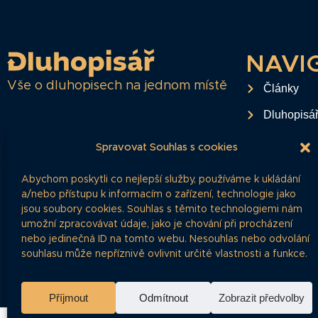
NAVI
Vše o dluhopisech na jednom místě
Články
Dluhopisá
Časté dota
Spravovat Souhlas s cookies
O projektu
Abychom poskytli co nejlepší služby, používáme k ukládání
Ochrana o
a/nebo přístupu k informacím o zařízení, technologie jako
jsou soubory cookies. Souhlas s těmito technologiemi nám
RSS Feed
umožní zpracovávat údaje, jako je chování při procházení
nebo jedinečná ID na tomto webu. Nesouhlas nebo odvolání
Kontakt
souhlasu může nepříznivě ovlivnit určité vlastnosti a funkce.
Příjmout
Odmítnout
Zobrazit předvolby