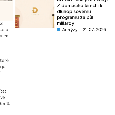
Z domácího kimchi k
dluhopisovému
programu za půl
miliardy
se
Analýzy
21. 07. 2026
ace o
rpnem
které
 je
é
.
ítat
 ve
 65 %.