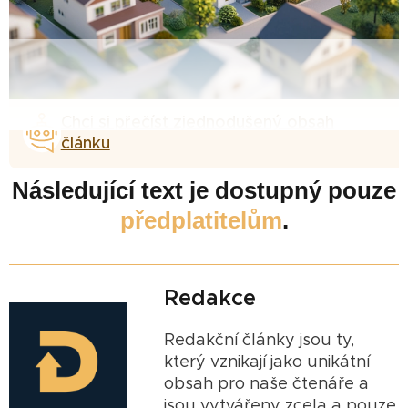
Chci si přečíst zjednodušený obsah
článku
Následující text je dostupný pouze
předplatitelům
.
Redakce
Redakční články jsou ty,
který vznikají jako unikátní
obsah pro naše čtenáře a
jsou vytvářeny zcela a pouze