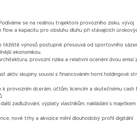
Podíváme se na reálnou trajektorii provozního zisku, vývoj
 flow a kapacitu pro obsluhu dluhu při stávajících úrokový
 těžiště výnosů postupně přesouvá od sportovního sázen
lnější ekonomikou.
 architektura, provozní rizika a relativní ocenění dvou emisí 
st aktiv skupiny souvisí s financováním horní holdingové st
e k provozním dcerám, účtům, licencím a skutečnému cash 
ů.
další zadlužování, výplaty vlastníkům, nakládání s majetkem
ence, nové trhy a akvizice mění dlouhodobý profil digitální