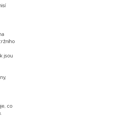
isí
na
tržního
k jsou
ny,
je, co
.