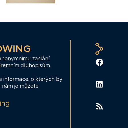
OWING
 anonymnímu zaslání
firemním dluhopisům.
e informace, o kterých by
e nám je můžete
ing