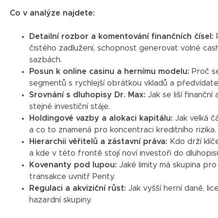
Co v analýze najdete:
Detailní rozbor a komentování finančních čísel:
čistého zadlužení, schopnost generovat volné cash
sazbách.
Posun k online casinu a hernímu modelu:
Proč se
segmentů s rychlejší obrátkou vkladů a předvídate
Srovnání s dluhopisy Dr. Max:
Jak se liší finanční
stejné investiční stáje.
Holdingové vazby a alokaci kapitálu:
Jak velká čá
a co to znamená pro koncentraci kreditního rizika.
Hierarchii věřitelů a zástavní práva:
Kdo drží klíč
a kde v této frontě stojí noví investoři do dluhopis
Kovenanty pod lupou:
Jaké limity má skupina pro 
transakce uvnitř Penty.
Regulaci a akviziční růst:
Jak vyšší herní daně, lic
hazardní skupiny.