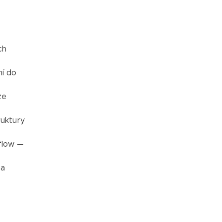
ch
í do
ze
ruktury
flow —
 a