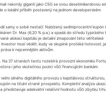
ali rekordy giganti jako CSG se svou desetimiliardovou em
de o lokální příběh postavený na jednom developerském
édií samy o sobě nestačí. Nabízený sedmiprocentní kupón 
lékáren Dr. Max (6,20 % p.a.) a spadá do středu typického 
ané alokaci kapitálu je detailní zmapování této věřitelské
 Investor musí vědět, kudy ve skupině protéká hotovost, ja
 práva k nejcennějším aktivům.
u. Na 37 stranách textu rozebírá provozní ekonomiku Fortu
estora i jeho skutečnou pozici vůči financujícím bankám.
velmi silného digitálního provozu s kapitálovou strukturou,
pón na titulní straně prospektu. Kompletní analýza ukazu
 představuje adekvátní relativní hodnotu vůči zbytku trhu