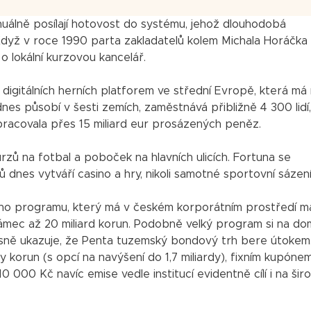
nuálně posílají hotovost do systému, jehož dlouhodobá
dyž v roce 1990 parta zakladatelů kolem Michala Horáčka
o lokální kurzovou kancelář.
h digitálních herních platforem ve střední Evropě, která má
dnes působí v šesti zemích, zaměstnává přibližně 4 300 lidí
 zpracovala přes 15 miliard eur prosázených peněz.
rzů na fotbal a poboček na hlavních ulicích. Fortuna se
 dnes vytváří casino a hry, nikoli samotné sportovní sázení
vého programu, který má v českém korporátním prostředí m
ámec až 20 miliard korun. Podobně velký program si na d
 jasně ukazuje, že Penta tuzemský bondový trh bere útokem
y korun (s opcí na navýšení do 1,7 miliardy), fixním kupóne
0 000 Kč navíc emise vedle institucí evidentně cílí i na šir