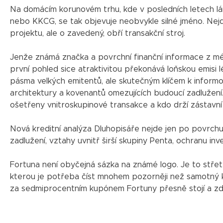
Na domácím korunovém trhu, kde v posledních letech lám
nebo KKCG, se tak objevuje neobvykle silné jméno. Nej
projektu, ale o zavedený, obří transakční stroj.
Jenže známá značka a povrchní finanční informace z m
první pohled sice atraktivitou překonává loňskou emisi 
pásma velkých emitentů, ale skutečným klíčem k informov
architektury a kovenantů omezujících budoucí zadlužení.
ošetřeny vnitroskupinové transakce a kdo drží zástavní
Nová kreditní analýza Dluhopisáře nejde jen po povrch
zadlužení, vztahy uvnitř širší skupiny Penta, ochranu inv
Fortuna není obyčejná sázka na známé logo. Je to střet 
kterou je potřeba číst mnohem pozorněji než samotný ku
za sedmiprocentním kupónem Fortuny přesně stojí a zda