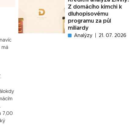
Z domácího kimchi k
dluhopisovému
programu za půl
miliardy
Analýzy
21. 07. 2026
 navíc
, má
.
álokdy
omácím
.
m 7,00
oký