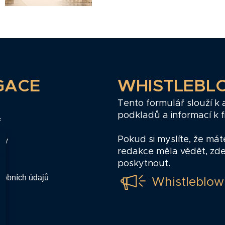
GACE
WHISTLEBL
Tento formulář slouží k
podkladů a informací k 
ř
Pokud si myslíte, že mát
zy
redakce měla vědět, zd
poskytnout.
sobních údajů
Whistleblow