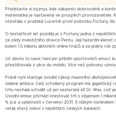
Představte si byznys, kde zákazníci dobrovolně a konti
matematika je nastavená ve prospěch provozovatele. K
otevírala v pražské Lucerně první pobočku Fortuny, šlo 
O šestatřicet let později je z Fortuny jedna z největšíc
za zády investičního dravce Pentu. Její hazardní klenot 
kolem 1,5 milionu aktivních online hráčů a za jediný rok
Už dávno to navíc není jen příběh sportovních emocí, ku
přestěhovala z ulice do mobilu. Více než polovinu výnosů
Právě nyní startuje úvodní výkop masivního dluhopiso
vídané ambice. Celý schválený program má gigantický r
trhu nechala schválit už jen sesterská síť Dr. Max, což
Úvodní emise přichází otestovat trh s objemem 1 miliard
% p.a. a splatností v červenci 2031. S nízkým nominálem 1
retail, který osloví v největších českých bankách.