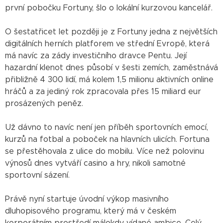
první pobočku Fortuny, šlo o lokální kurzovou kancelář.
O šestatřicet let později je z Fortuny jedna z největších
digitálních herních platforem ve střední Evropě, která
má navíc za zády investičního dravce Pentu. Její
hazardní klenot dnes působí v šesti zemích, zaměstnává
přibližně 4 300 lidí, má kolem 1,5 milionu aktivních online
hráčů a za jediný rok zpracovala přes 15 miliard eur
prosázených peněz.
Už dávno to navíc není jen příběh sportovních emocí,
kurzů na fotbal a poboček na hlavních ulicích. Fortuna
se přestěhovala z ulice do mobilu. Více než polovinu
výnosů dnes vytváří casino a hry, nikoli samotné
sportovní sázení.
Právě nyní startuje úvodní výkop masivního
dluhopisového programu, který má v českém