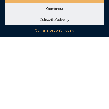
Odmítnout
Zobrazit předvolby
Rozsah
: 37 stran
Ochrana osobních údajů
Datum analýzy
: červen 2026
Redakce
Redakční články jsou ty,
který vznikají jako unikátní
obsah pro naše čtenáře a
jsou vytvářeny zcela a pouze
naší redakcí.