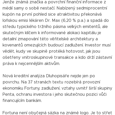
Jenže známá značka a povrchní finanční informace z
médií samy o sobě nestačí. Nabízený sedmiprocentní
kupón na první pohled sice atraktivitou překonává
loňskou emisi lékáren Dr. Max (6,20 % p.a.) a spadá do
středu typického tržního pásma velkých emitentů, ale
skutečným klíčem k informované alokaci kapitálu je
detailní zmapování této věřitelské architektury a
kovenantů omezujících budoucí zadlužení. Investor musí
vědět, kudy ve skupině protéká hotovost, jak jsou
ošetřeny vnitroskupinové transakce a kdo drží zástavní
práva k nejcennějším aktivům.
Nová kreditní analýza Dluhopisáře nejde jen po
povrchu. Na 37 stranách textu rozebírá provozní
ekonomiku Fortuny, zadlužení, vztahy uvnitř širší skupiny
Penta, ochranu investora i jeho skutečnou pozici vůči
financujícím bankám.
Fortuna není obyčejná sázka na známé logo. Je to střet