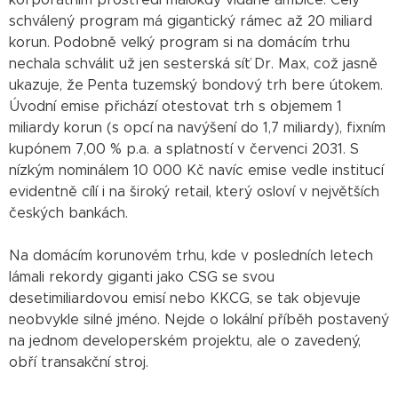
korporátním prostředí málokdy vídané ambice. Celý
schválený program má gigantický rámec až 20 miliard
korun. Podobně velký program si na domácím trhu
nechala schválit už jen sesterská síť Dr. Max, což jasně
ukazuje, že Penta tuzemský bondový trh bere útokem.
Úvodní emise přichází otestovat trh s objemem 1
miliardy korun (s opcí na navýšení do 1,7 miliardy), fixním
kupónem 7,00 % p.a. a splatností v červenci 2031. S
nízkým nominálem 10 000 Kč navíc emise vedle institucí
evidentně cílí i na široký retail, který osloví v největších
českých bankách.
Na domácím korunovém trhu, kde v posledních letech
lámali rekordy giganti jako CSG se svou
desetimiliardovou emisí nebo KKCG, se tak objevuje
neobvykle silné jméno. Nejde o lokální příběh postavený
na jednom developerském projektu, ale o zavedený,
obří transakční stroj.