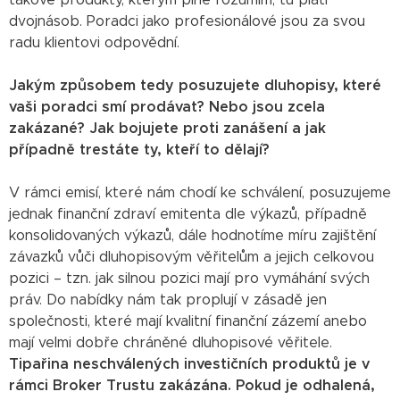
dvojnásob. Poradci jako profesionálové jsou za svou
radu klientovi odpovědní.
Jakým způsobem tedy posuzujete dluhopisy, které
vaši poradci smí prodávat? Nebo jsou zcela
zakázané? Jak bojujete proti zanášení a jak
případně trestáte ty, kteří to dělají?
V rámci emisí, které nám chodí ke schválení, posuzujeme
jednak finanční zdraví emitenta dle výkazů, případně
konsolidovaných výkazů, dále hodnotíme míru zajištění
závazků vůči dluhopisovým věřitelům a jejich celkovou
pozici – tzn. jak silnou pozici mají pro vymáhání svých
práv. Do nabídky nám tak proplují v zásadě jen
společnosti, které mají kvalitní finanční zázemí anebo
mají velmi dobře chráněné dluhopisové věřitele.
Tipařina neschválených investičních produktů je v
rámci Broker Trustu zakázána. Pokud je odhalená,