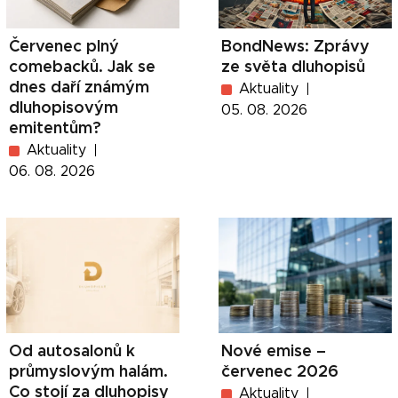
Červenec plný
BondNews: Zprávy
comebacků. Jak se
ze světa dluhopisů
dnes daří známým
Aktuality
dluhopisovým
05. 08. 2026
emitentům?
Aktuality
06. 08. 2026
Od autosalonů k
Nové emise –
průmyslovým halám.
červenec 2026
Co stojí za dluhopisy
Aktuality