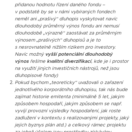
přidanou hodnotu řízení daného fondu –
v podstatě by se v námi vybíraných fondech
neměl ani „prašivý“ dluhopis vyskytovat navíc
dlouhodobý průměrný výnos fondu ani nemusí
dlouhodobě „výrazně“ zaostávat za průměrným
výnosem „prašivých“ dluhopisů a je to
s nesrovnatelně nižším rizikem pro investory.
Navíc možný
vyšší potenciální dlouhodobý
výnos
řešíme
kvalitní diverzifikací
, kde je i prostor
na využití jiných investičních nástrojů, než jsou
dluhopisové fondy)
Pokud bychom „teoreticky“ uvažovali o zařazení
jednotlivého korporátního dluhopisu, tak nás bude
zajímat historie emitenta (minimálně 5 let, jakým
způsobem hospodaří, jakým způsobem se např.
vyvíjí provozní výsledky hospodaření, jak roste
zadlužení v kontextu s realizovanými projekty, jaký
jejich byznys plán atd.) a celkový rámec projektu
za jehož účelem jsou prostředky získávány.