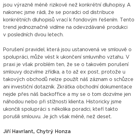
jsou výrazně méně rizikové než konkrétní dluhopisy. A
nakonec jsme rádi, že se poradci od distribuce
konkrétních dluhopisů vrací k fondovým řešením. Tento
trend jednoznačně vidíme na odevzdávané produkci
v posledních dvou letech.
Porušení pravidel, která jsou ustanovená ve smlouvě o
spolupráci, může vést k ukončení smluvního vztahu. V
praxi je však problém ten, že se o takovém porušení
smlouvy dozvíme zřídka, a to až ex post, protože u
takových obchodů nelze použít náš záznam o schůzce
ani investiční dotazník. Zkrátka obchodní dokumentace
nejde přes náš backoffice a my se o tom dozvíme jen
náhodou nebo při stížnosti klienta. Historicky jsme
ukončili spolupráci s několika poradci, kteří takto
porušili smlouvu. Je jich však méně, než deset.
Jiří Havrlant, Chytrý Honza