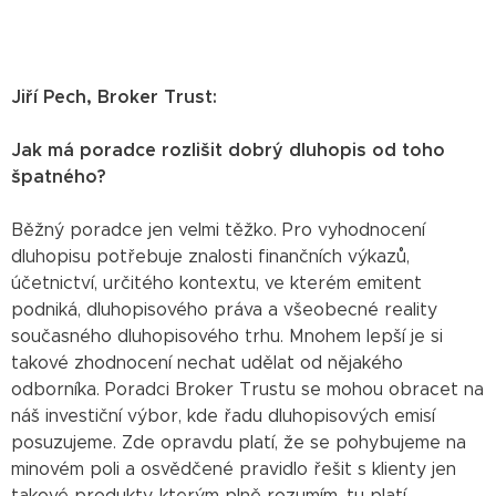
Jiří Pech, Broker Trust:
Jak má poradce rozlišit dobrý dluhopis od toho
špatného?
Běžný poradce jen velmi těžko. Pro vyhodnocení
dluhopisu potřebuje znalosti finančních výkazů,
účetnictví, určitého kontextu, ve kterém emitent
podniká, dluhopisového práva a všeobecné reality
současného dluhopisového trhu. Mnohem lepší je si
takové zhodnocení nechat udělat od nějakého
odborníka. Poradci Broker Trustu se mohou obracet na
náš investiční výbor, kde řadu dluhopisových emisí
posuzujeme. Zde opravdu platí, že se pohybujeme na
minovém poli a osvědčené pravidlo řešit s klienty jen
takové produkty, kterým plně rozumím, tu platí