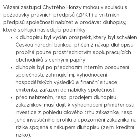
Vázaní zástupci Chytrého Honzy mohou v souladu s
požadavky právních předpisů (ZPKT) a vnitřních
předpisů společnosti nabízet a prodávat dluhopisy,
které splňující následující podmínky:
k dluhopisu byl vydán prospekt, který byl schválen
Českou národní bankou, přičemž nákup dluhopisu
probíhá pouze prostřednictvím spolupracujících
obchodníků s cennými papíry
dluhopis byl po předchozím interním posouzení
společnosti, zahrnující mj. vyhodnocení
hospodářských výsledků a finanční situace
emitenta, zařazen do nabídky společnosti
před nabízením, resp. prodejem dluhopisu
zákazníkovi musí dojít k vyhodnocení přiměřenosti
investice z pohledu cílového trhu zákazníka, resp.
jeho investičního profilu a upozornění zákazníka na
rizika spojená s nákupem dluhopisu (zejm. kreditní
riziko).