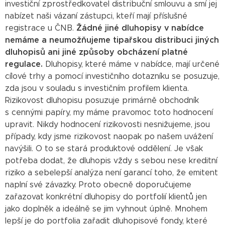
investiční zprostředkovatel distribuční smlouvu a smí jej
nabízet naši vázaní zástupci, kteří mají příslušné
registrace u ČNB.
Žádné jiné dluhopisy v nabídce
nemáme a neumožňujeme tipařskou distribuci jiných
dluhopisů ani jiné způsoby obcházení platné
regulace.
Dluhopisy, které máme v nabídce, mají určené
cílové trhy a pomocí investičního dotazníku se posuzuje,
zda jsou v souladu s investičním profilem klienta.
Rizikovost dluhopisu posuzuje primárně obchodník
s cennými papíry, my máme pravomoc toto hodnocení
upravit. Nikdy hodnocení rizikovosti nesnižujeme, jsou
případy, kdy jsme rizikovost naopak po našem uvážení
navýšili. O to se stará produktové oddělení. Je však
potřeba dodat, že dluhopis vždy s sebou nese kreditní
riziko a sebelepší analýza není garancí toho, že emitent
naplní své závazky. Proto obecně doporučujeme
zařazovat konkrétní dluhopisy do portfolií klientů jen
jako doplněk a ideálně se jim vyhnout úplně. Mnohem
lepší je do portfolia zařadit dluhopisové fondy, které