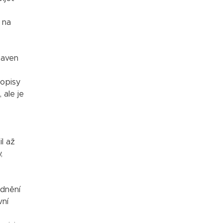
 na
taven
hopisy
 ale je
il až
,
odnění
vní