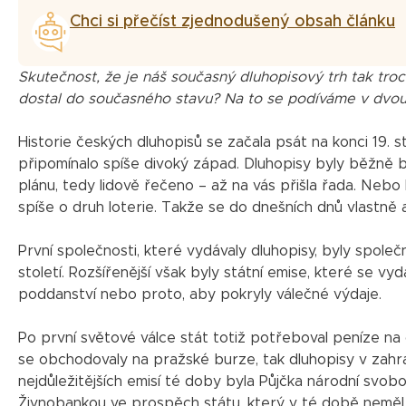
Chci si přečíst zjednodušený obsah článku
Skutečnost, že je náš současný dluhopisový trh tak troc
dostal do současného stavu? Na to se podíváme v dvoud
Historie českých dluhopisů se začala psát na konci 19. 
připomínalo spíše divoký západ. Dluhopisy byly běžně b
plánu, tedy lidově řečeno – až na vás přišla řada. Nebo 
spíše o druh loterie. Takže se do dnešních dnů vlastně 
První společnosti, které vydávaly dluhopisy, byly společ
století. Rozšířenější však byly státní emise, které se v
poddanství nebo proto, aby pokryly válečné výdaje.
Po první světové válce stát totiž potřeboval peníze na
se obchodovaly na pražské burze, tak dluhopisy v zahrani
nejdůležitějších emisí té doby byla Půjčka národní svobo
Živnobankou ve prospěch státu, který v té době neměl t