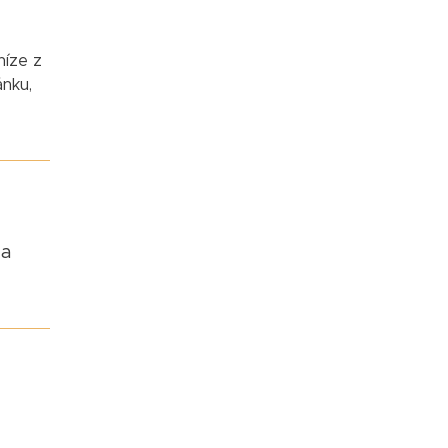
níze z
ánku,
za