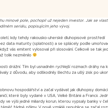
hu minové pole, pochopil už nejeden investor. Jak se vlas
ílném seriálu, popisujícím jeho vývoj.
století, kdy tehdy rakousko-uherské dluhopisové prostředí
ez data maturity (splatnosti) a se splácely podle umořova
když vás emitent vylosoval při slosování. Celkově se tak je
až tolik nezměnilo
nosti drážní. Tím byl usnadněn rychlejší rozmach dráhy na k
ydávaly z důvodu, aby odškodnily šlechtu za ušlý zisk po uko
 obnovu hospodářství a začal vydávat jak dluhopisy domácí
čí, které byly vydané v USA, Velké Británii a Francii. Jed
dy ve výši jedné miliardy korun, kterou vypsaly banky v če
éměř žádné příjmy. V nově vzniklé republice se začal rozv