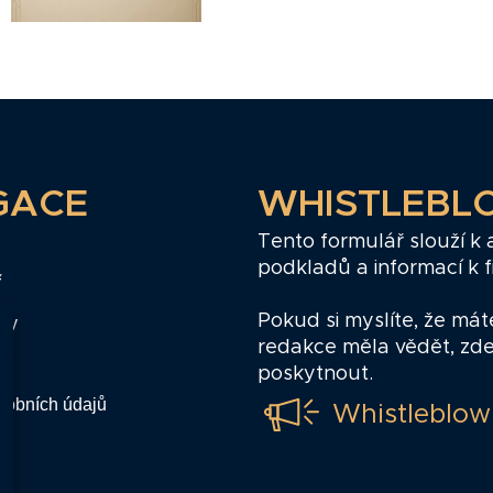
GACE
WHISTLEBL
Tento formulář slouží k
podkladů a informací k 
ř
Pokud si myslíte, že mát
zy
redakce měla vědět, zd
poskytnout.
sobních údajů
Whistleblow