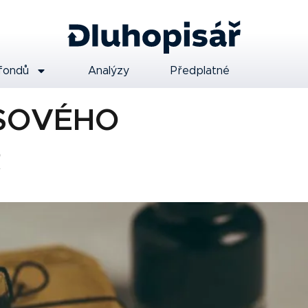
fondů
Analýzy
Předplatné
ISOVÉHO
R