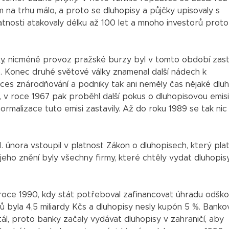
 na trhu málo, a proto se dluhopisy a půjčky upisovaly s
atnosti atakovaly délku až 100 let a mnoho investorů proto
ky, nicméně provoz pražské burzy byl v tomto období zas
 Konec druhé světové války znamenal další nádech k
es znárodňování a podniky tak ani neměly čas nějaké dlu
 v roce 1967 pak proběhl další pokus o dluhopisovou emisi,
malizace tuto emisi zastavily. Až do roku 1989 se tak nic
. února vstoupil v platnost Zákon o dluhopisech, který plat
eho znění byly všechny firmy, které chtěly vydat dluhopisy
v roce 1990, kdy stát potřeboval zafinancovat úhradu odšk
sů byla 4,5 miliardy Kčs a dluhopisy nesly kupón 5 %. Banko
ál, proto banky začaly vydávat dluhopisy v zahraničí, aby