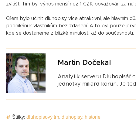
zvlášť. Tím byl výnos menší než 1 CZK považován za nulo
Cílem bylo učinit dluhopisy vice atraktivní, ale hlavním 
podnikání k vlastníkům bez zdanění. A to byl pouze první 
kde se dostaneme z blízké minulosti až do současnosti.
Martin Dočekal
Analytik serveru Dluhopisář.cz
jednotky miliard korun. Je te
Štítky:
dluhopisový trh
,
dluhopisy
,
historie