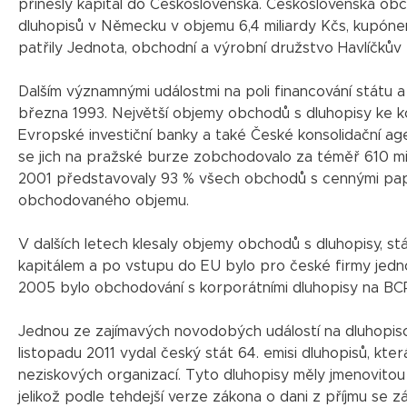
přinesly kapitál do Československa. Československá obc
dluhopisů v Německu v objemu 6,4 miliardy Kčs, kupóne
patřily Jednota, obchodní a výrobní družstvo Havlíčkův
Dalším významnými událostmi na poli financování státu 
března 1993. Největší objemy obchodů s dluhopisy ke k
Evropské investiční banky a také České konsolidační age
se jich na pražské burze zobchodovalo za téměř 610 mili
2001 představovaly 93 % všech obchodů s cennými papír
obchodovaného objemu.
V dalších letech klesaly objemy obchodů s dluhopisy, st
kapitálem a po vstupu do EU bylo pro české firmy jednod
2005 bylo obchodování s korporátními dluhopisy na BC
Jednou ze zajímavých novodobých událostí na dluhopiso
listopadu 2011 vydal český stát 64. emisi dluhopisů, kte
neziskových organizací. Tyto dluhopisy měly jmenovito
jelikož podle tehdejší verze zákona o dani z příjmu se 