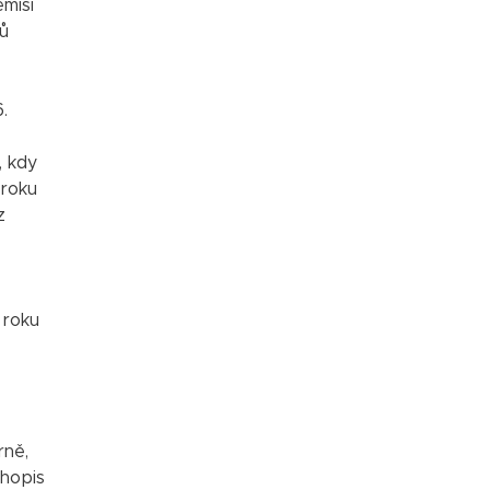
misi
ků
.
, kdy
 roku
z
 roku
rně,
uhopis