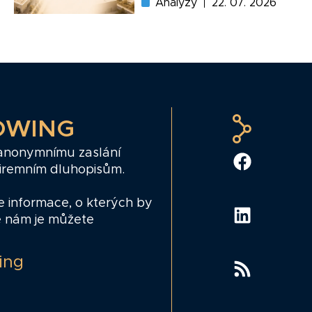
Analýzy
22. 07. 2026
OWING
 anonymnímu zaslání
firemním dluhopisům.
e informace, o kterých by
e nám je můžete
ing