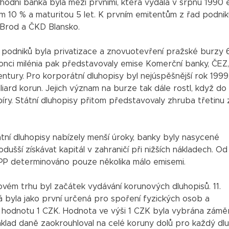
hodní banka byla mezi prvními, která vydala v srpnu 1990 e
m 10 % a maturitou 5 let. K prvním emitentům z řad podni
 Brod a ČKD Blansko.
a podniků byla privatizace a znovuotevření pražské burzy 6
onci milénia pak představovaly emise Komerční banky, ČEZ,
ntury. Pro korporátní dluhopisy byl nejúspěšnější rok 1999
ard korun. Jejich význam na burze tak dále rostl, když do
y. Státní dluhopisy přitom představovaly zhruba třetinu 
átní dluhopisy nabízely menší úroky, banky byly nasycené
ušší získávat kapitál v zahraničí při nižších nákladech. Od
PP determinováno pouze několika málo emisemi.
vém trhu byl začátek vydávání korunových dluhopisů. 11.
rá byla jako první určená pro spoření fyzických osob a
u hodnotu 1 CZK. Hodnota ve výši 1 CZK byla vybrána zámě
základ daně zaokrouhloval na celé koruny dolů pro každý dl