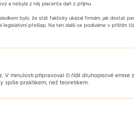
vý a nebyla z něj placenta daň z příjmu.
důsledkem bylo, že stát fakticky ukázal firmám, jak dostat pe
legislativní přešlap. Na ten další se podíváme v příštím čl
. V minulosti připravoval či řídil dluhopisové emise 
dy spíše praktikem, než teoretikem.