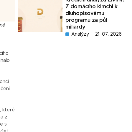
Z domácího kimchi k
dluhopisovému
programu za půl
tně
miliardy
Analýzy
21. 07. 2026
cího
dnalo
onci
nčení
, které
na z
le s
íjet