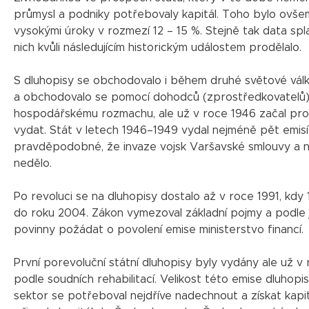
průmysl a podniky potřebovaly kapitál. Toho bylo ovšem
vysokými úroky v rozmezí 12 – 15 %. Stejně tak data spl
nich kvůli následujícím historickým událostem prodělalo.
S dluhopisy se obchodovalo i během druhé světové vál
a obchodovalo se pomocí dohodců (zprostředkovatelů).
hospodářskému rozmachu, ale už v roce 1946 začal proc
vydat. Stát v letech 1946–1949 vydal nejméně pět emisí,
pravděpodobné, že invaze vojsk Varšavské smlouvy a nor
nedělo.
Po revoluci se na dluhopisy dostalo až v roce 1991, kdy 1
do roku 2004. Zákon vymezoval základní pojmy a podle j
povinny požádat o povolení emise ministerstvo financí.
První porevoluční státní dluhopisy byly vydány ale už 
podle soudních rehabilitací. Velikost této emise dluhopi
sektor se potřeboval nejdříve nadechnout a získat kapit