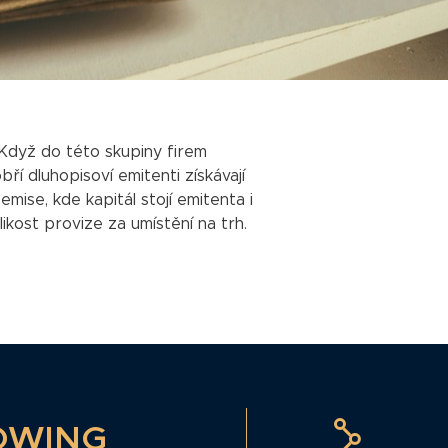
 Když do této skupiny firem
í dluhopisoví emitenti získávají
mise, kde kapitál stojí emitenta i
ikost provize za umístění na trh.
OWING