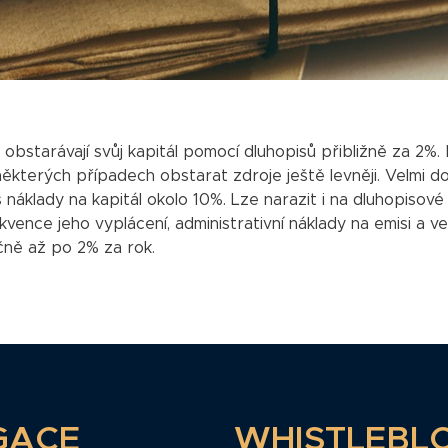
 obstarávají svůj kapitál pomocí dluhopisů přibližně za 2%.
terých případech obstarat zdroje ještě levněji. Velmi dobř
klady na kapitál okolo 10%. Lze narazit i na dluhopisové e
ence jeho vyplácení, administrativní náklady na emisi a vel
čně až po 2% za rok.
GACE
WHISTLEBL