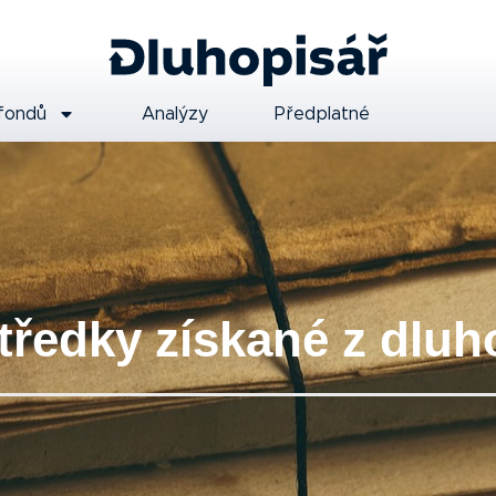
fondů
Analýzy
Předplatné
středky získané z dlu