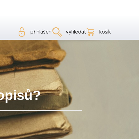
přihlášení
vyhledat
košík
hopisů?