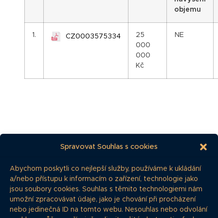
objemu
1.
25
NE
CZ0003575334
000
000
Kč
Dokumenty
Spravovat Souhlas s cookies
Abychom poskytli co nejlepší služby, používáme k ukládání
a/nebo přístupu k informacím o zařízení, technologie jako
jsou soubory cookies. Souhlas s těmito technologiemi nám
umožní zpracovávat údaje, jako je chování při procházení
nebo jedinečná ID na tomto webu. Nesouhlas nebo odvolání