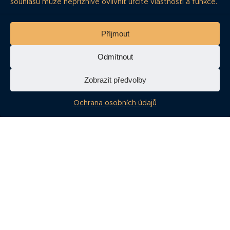
souhlasu může nepříznivě ovlivnit určité vlastnosti a funkce.
Vše o dluhopisech na jednom místě
Příjmout
Odmítnout
NAVIGACE
Zobrazit předvolby
Články
Dluhopisář
Ochrana osobních údajů
Časté dotazy
O projektu
Ochrana osobních údajů
RSS Feed
Kontakt
WHISTLEBLOWING