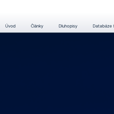
Úvod
Články
Dluhopisy
Databáze 