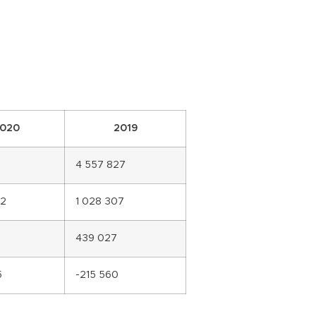
020
2019
1
4 557 827
72
1 028 307
439 027
5
-215 560