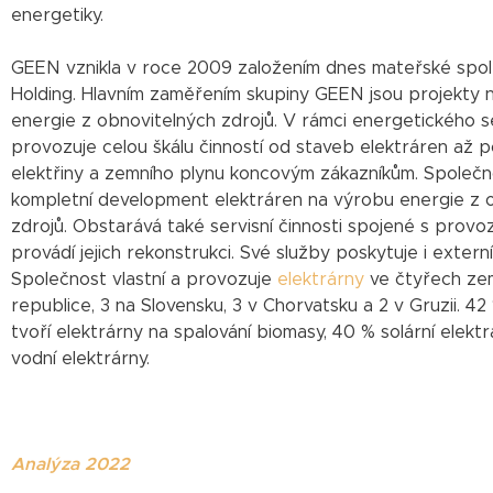
energetiky.
GEEN vznikla v roce 2009 založením dnes mateřské spo
Holding. Hlavním zaměřením skupiny GEEN jsou projekty 
energie z obnovitelných zdrojů. V rámci energetického 
provozuje celou škálu činností od staveb elektráren až po
elektřiny a zemního plynu koncovým zákazníkům. Společn
kompletní development elektráren na výrobu energie z 
zdrojů. Obstarává také servisní činnosti spojené s provo
provádí jejich rekonstrukci. Své služby poskytuje i exter
Společnost vlastní a provozuje
elektrárny
ve čtyřech zem
republice, 3 na Slovensku, 3 v Chorvatsku a 2 v Gruzii. 42 
tvoří elektrárny na spalování biomasy, 40 % solární elekt
vodní elektrárny.
Analýza 2022