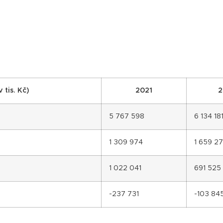
tis. Kč)
2021
2
5 767 598
6 134 18
1 309 974
1 659 2
1 022 041
691 525
-237 731
-103 84