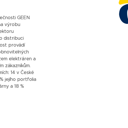
lečnosti GEEN
na výrobu
sektoru
 distribuci
ost provádí
obnovitelných
zem elektráren a
ním zákazníkům.
ích: 14 v České
% jejího portfolia
rárny a 18 %