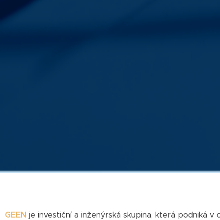
GEEN
je investiční a inženýrská skupina, která podniká v o