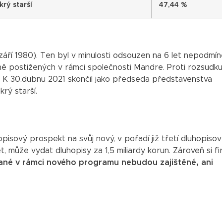
rý starší
47,44 %
 září 1980). Ten byl v minulosti odsouzen na 6 let nepodmí
ě postižených v rámci společnosti Mandre. Proti rozsudku
K 30.dubnu 2021 skončil jako předseda představenstva
rý starší.
isový prospekt na svůj nový, v pořadí již třetí dluhopiso
, může vydat dluhopisy za 1,5 miliardy korun. Zároveň si f
ané v rámci nového programu nebudou zajištěné, ani