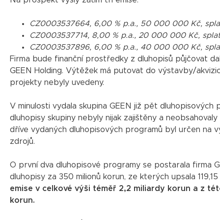
CZ0003537664, 6,00 % p.a., 50 000 000 Kč, spla
CZ0003537714, 8,00 % p.a., 20 000 000 Kč, splat
CZ0003537896, 6,00 % p.a., 40 000 000 Kč, spla
Firma bude finanční prostředky z dluhopisů půjčovat d
GEEN Holding. Výtěžek má putovat do výstavby/akvizicí
projekty nebyly uvedeny.
V minulosti vydala skupina GEEN již pět dluhopisových
dluhopisy skupiny nebyly nijak zajištěny a neobsahovaly
dříve vydaných dluhopisových programů byl určen na vý
zdrojů.
O první dva dluhopisové programy se postarala firma G
dluhopisy za 350 milionů korun, ze kterých upsala 119,15
emise v celkové výši téměř 2,2 miliardy korun a z té
korun.