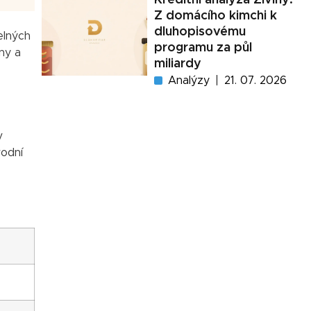
Z domácího kimchi k
dluhopisovému
elných
programu za půl
ny a
miliardy
Analýzy
21. 07. 2026
v
vodní