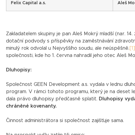
Felix Capital a.s.
Aleš Mok
Zakladatelem skupiny je pan Aleš Mokrý mladší (nar. 14.
dotační podvody s příspěvky na zaměstnávání zdravotn
minulý rok odvolal u Nejvyššího soudu, ale neúspěšně.
[1]
společnosti, kde ho 1. června nahradil jeho otec Aleš Mok
Dluhopisy:
Společnost GEEN Development a.s. vydala v lednu dluhop
program. V rámci tohoto programu, který je na deset let
dala právo dluhopisy předčasně splatit.
Dluhopisy vyd
chráněné kovenanty.
Činnost administrátora si společnost zajišťuje sama.
Na prospekt vyšly zatím tři emise: