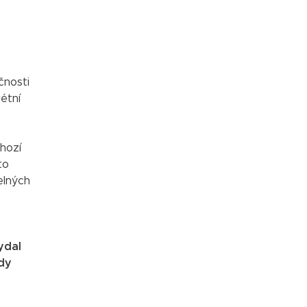
čnosti
étní
hozí
to
elných
ydal
rdy