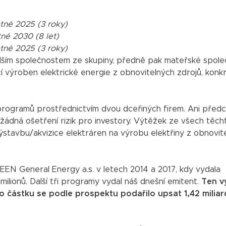
tné 2025 (3 roky)
né 2030 (8 let)
tné 2025 (3 roky)
alším společnostem ze skupiny, předně pak mateřské spole
 výroben elektrické energie z obnovitelných zdrojů, konkr
 programů prostřednictvím dvou dceřiných firem. Ani předc
 žádná ošetření rizik pro investory. Výtěžek ze všech těch
stavbu/akvizice elektráren na výrobu elektřiny z obnovit
EEN General Energy a.s. v letech 2014 a 2017, kdy vydala
 milionů. Další tři programy vydal náš dnešní emitent.
Ten v
to částku se podle prospektu podařilo upsat 1,42 milia