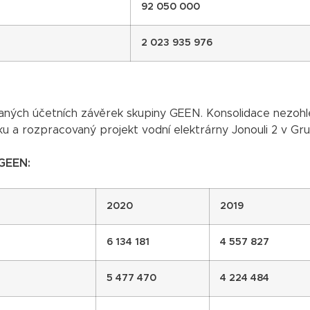
92 050 000
2 023 935 976
dovaných účetních závěrek skupiny GEEN. Konsolidace nezoh
u a rozpracovaný projekt vodní elektrárny Jonouli 2 v Gruz
 GEEN:
2020
2019
6 134 181
4 557 827
5 477 470
4 224 484