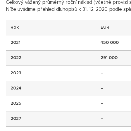
Celkový vážený průměrný roční náklad (včetně provizí z
Níže uvádíme přehled dluhopisů k 31. 12. 2020 podle spla
Rok
EUR
2021
450 000
2022
291 000
2023
–
2024
–
2025
–
2027
–