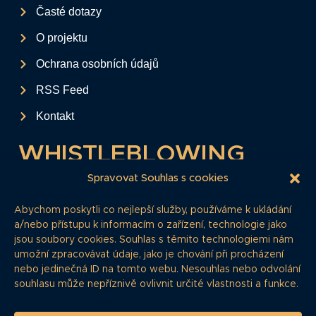
Časté dotazy
O projektu
Ochrana osobních údajů
RSS Feed
Kontakt
WHISTLEBLOWING
Tento formulář slouží k anonymnímu zaslání
Spravovat Souhlas s cookies
podkladů a informací k firemním
Abychom poskytli co nejlepší služby, používáme k ukládání
dluhopisům.
a/nebo přístupu k informacím o zařízení, technologie jako
jsou soubory cookies. Souhlas s těmito technologiemi nám
Pokud si myslíte, že máte informace, o
umožní zpracovávat údaje, jako je chování při procházení
kterých by redakce měla vědět, zde nám je
nebo jedinečná ID na tomto webu. Nesouhlas nebo odvolání
můžete poskytnout.
souhlasu může nepříznivě ovlivnit určité vlastnosti a funkce.
Whistleblowing