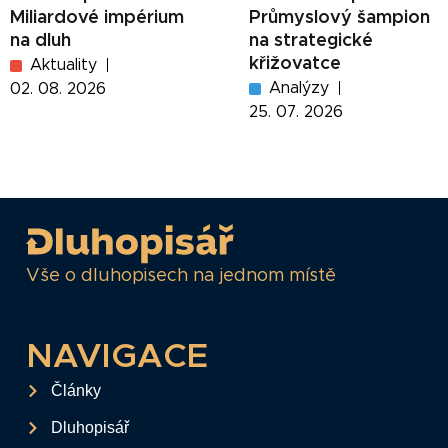
Miliardové impérium
Průmyslový šampion
na dluh
na strategické
křižovatce
Aktuality
Analýzy
02. 08. 2026
25. 07. 2026
Vše o dluhopisech na jednom místě
NAVIGACE
Články
Dluhopisář