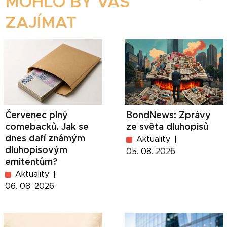
MOHLO BY VÁS
ZAJÍMAT
Červenec plný
BondNews: Zprávy
comebacků. Jak se
ze světa dluhopisů
dnes daří známým
Aktuality
dluhopisovým
05. 08. 2026
emitentům?
Aktuality
06. 08. 2026