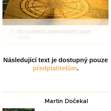
Chci si přečíst zjednodušený obsah
článku
Následující text je dostupný pouze
předplatitelům
.
Martin Dočekal