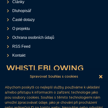
Články
Dluhopisář
Časté dotazy
O projektu
Ochrana osobních údajů
RSS Feed
Kontakt
WHISTLEBLOWING
Tento formulář slouží k anonymnímu zaslání
Spravovat Souhlas s cookies
podkladů a informací k firemním
Abychom poskytli co nejlepší služby, používáme k ukládání
dluhopisům.
a/nebo přístupu k informacím o zařízení, technologie jako
jsou soubory cookies. Souhlas s těmito technologiemi nám
Pokud si myslíte, že máte informace, o
umožní zpracovávat údaje, jako je chování při procházení
kterých by redakce měla vědět, zde nám je
nebo jedinečná ID na tomto webu. Nesouhlas nebo odvolání