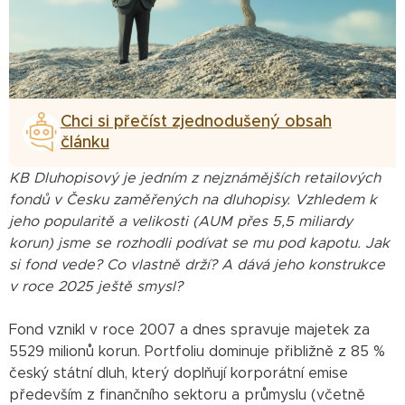
Chci si přečíst zjednodušený obsah
článku
KB Dluhopisový je jedním z nejznámějších retailových
fondů v Česku zaměřených na dluhopisy. Vzhledem k
jeho popularitě a velikosti (AUM přes 5,5 miliardy
korun) jsme se rozhodli podívat se mu pod kapotu. Jak
si fond vede? Co vlastně drží? A dává jeho konstrukce
v roce 2025 ještě smysl?
Fond vznikl v roce 2007 a dnes spravuje majetek za
5529 milionů korun. Portfoliu dominuje přibližně z 85 %
český státní dluh, který doplňují korporátní emise
především z finančního sektoru a průmyslu (včetně