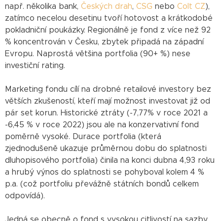
např. několika bank,
Českých drah
,
CSG
nebo
Colt CZ
),
zatímco necelou desetinu tvoří hotovost a krátkodobé
pokladniční poukázky. Regionálně je fond z více než 92
% koncentrován v Česku, zbytek připadá na západní
Evropu. Naprostá většina portfolia (90+ %) nese
investiční rating.
Marketing fondu cílí na drobné retailové investory bez
větších zkušeností, kteří mají možnost investovat již od
pár set korun. Historické ztráty (-7,77% v roce 2021 a
-6,45 % v roce 2022) jsou ale na konzervativní fond
poměrně vysoké. Durace portfolia (která
zjednodušeně ukazuje průměrnou dobu do splatnosti
dluhopisového portfolia) činila na konci dubna 4,93 roku
a hrubý výnos do splatnosti se pohyboval kolem 4 %
p.a. (což portfoliu převážně státních bondů celkem
odpovídá).
Jedná se obecně o fond s vysokou citlivostí na sazby,