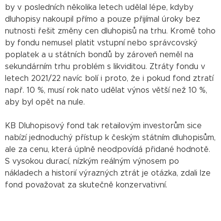
by v posledních několika letech udělal lépe, kdyby
dluhopisy nakoupil přímo a pouze přijímal úroky bez
nutnosti řešit změny cen dluhopisů na trhu. Kromě toho
by fondu nemusel platit vstupní nebo správcovský
poplatek a u státních bondů by zároveň neměl na
sekundárním trhu problém s likviditou. Ztráty fondu v
letech 2021/22 navíc bolí i proto, že i pokud fond ztratí
např. 10 %, musí rok nato udělat výnos větší než 10 %,
aby byl opět na nule.
KB Dluhopisový fond tak retailovým investorům sice
nabízí jednoduchý přístup k českým státním dluhopisům,
ale za cenu, která úplně neodpovídá přidané hodnotě.
S vysokou durací, nízkým reálným výnosem po
nákladech a historií výrazných ztrát je otázka, zdali lze
fond považovat za skutečně konzervativní.