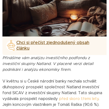
Chci si přečíst zjednodušený obsah
článku
Přinášíme vám analýzu investičního podfondu z
investiční skupiny Natland. V placené verzi detail
podnikání i analýzu ekonomiky firem.
V květnu si u České národní banky nechala schválit
dluhopisový prospekt společnost Natland investiční
fond SICAV z investiční skupiny Natland. Tato skupina
vydávala prospekt naposledy
před skoro třemi lety
.
Jejím koncovým vlastníkem je Tomáš Raška (90,6 %).