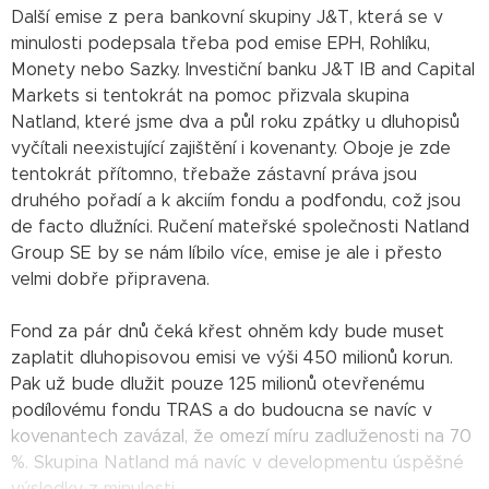
Další emise z pera bankovní skupiny J&T, která se v
minulosti podepsala třeba pod emise EPH, Rohlíku,
Monety nebo Sazky. Investiční banku J&T IB and Capital
Markets si tentokrát na pomoc přizvala skupina
Natland, které jsme dva a půl roku zpátky u dluhopisů
vyčítali neexistující zajištění i kovenanty. Oboje je zde
tentokrát přítomno, třebaže zástavní práva jsou
druhého pořadí a k akciím fondu a podfondu, což jsou
de facto dlužníci. Ručení mateřské společnosti Natland
Group SE by se nám líbilo více, emise je ale i přesto
velmi dobře připravena.
Fond za pár dnů čeká křest ohněm kdy bude muset
zaplatit dluhopisovou emisi ve výši 450 milionů korun.
Pak už bude dlužit pouze 125 milionů otevřenému
podílovému fondu TRAS a do budoucna se navíc v
kovenantech zavázal, že omezí míru zadluženosti na 70
%. Skupina Natland má navíc v developmentu úspěšné
výsledky z minulosti.