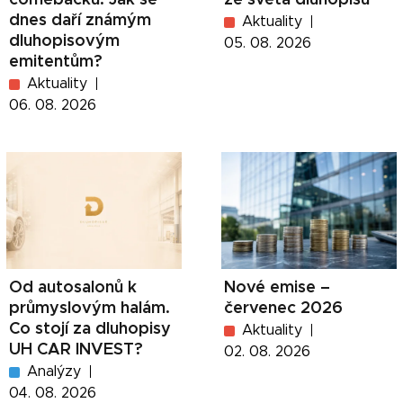
comebacků. Jak se
ze světa dluhopisů
dnes daří známým
Aktuality
dluhopisovým
05. 08. 2026
emitentům?
Aktuality
06. 08. 2026
Od autosalonů k
Nové emise –
průmyslovým halám.
červenec 2026
Co stojí za dluhopisy
Aktuality
UH CAR INVEST?
02. 08. 2026
Analýzy
04. 08. 2026