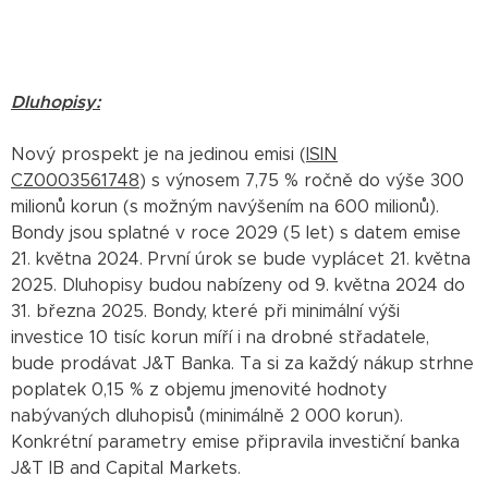
Dluhopisy:
Nový prospekt je na jedinou emisi (
ISIN
CZ0003561748
) s výnosem 7,75 % ročně do výše 300
milionů korun (s možným navýšením na 600 milionů).
Bondy jsou splatné v roce 2029 (5 let) s datem emise
21. května 2024. První úrok se bude vyplácet 21. května
2025. Dluhopisy budou nabízeny od 9. května 2024 do
31. března 2025. Bondy, které při minimální výši
investice 10 tisíc korun míří i na drobné střadatele,
bude prodávat J&T Banka. Ta si za každý nákup strhne
poplatek 0,15 % z objemu jmenovité hodnoty
nabývaných dluhopisů (minimálně 2 000 korun).
Konkrétní parametry emise připravila investiční banka
J&T IB and Capital Markets.