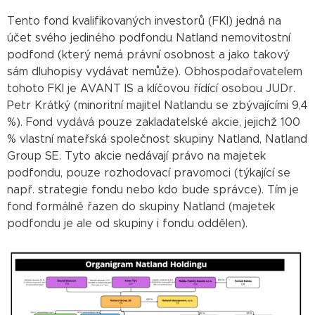
Tento fond kvalifikovaných investorů (FKI) jedná na
účet svého jediného podfondu Natland nemovitostní
podfond (který nemá právní osobnost a jako takový
sám dluhopisy vydávat nemůže). Obhospodařovatelem
tohoto FKI je AVANT IS a klíčovou řídící osobou JUDr.
Petr Krátký (minoritní majitel Natlandu se zbývajícími 9,4
%). Fond vydává pouze zakladatelské akcie, jejichž 100
% vlastní mateřská společnost skupiny Natland, Natland
Group SE. Tyto akcie nedávají právo na majetek
podfondu, pouze rozhodovací pravomoci (týkající se
např. strategie fondu nebo kdo bude správce). Tím je
fond formálně řazen do skupiny Natland (majetek
podfondu je ale od skupiny i fondu oddělen).