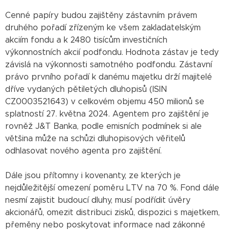
Cenné papíry budou zajištěny zástavním právem
druhého pořadí zřízeným ke všem zakladatelským
akciím fondu a k 2480 tisícům investičních
výkonnostních akcií podfondu. Hodnota zástav je tedy
závislá na výkonnosti samotného podfondu. Zástavní
právo prvního pořadí k danému majetku drží majitelé
dříve vydaných pětiletých dluhopisů (ISIN
CZ0003521643) v celkovém objemu 450 milionů se
splatností 27. května 2024. Agentem pro zajištění je
rovněž J&T Banka, podle emisních podmínek si ale
většina může na schůzi dluhopisových věřitelů
odhlasovat nového agenta pro zajištění.
Dále jsou přítomny i kovenanty, ze kterých je
nejdůležitější omezení poměru LTV na 70 %. Fond dále
nesmí zajistit budoucí dluhy, musí podřídit úvěry
akcionářů, omezit distribuci zisků, dispozici s majetkem,
přeměny nebo poskytovat informace nad zákonné