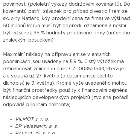
povinnosti (pololetní výkazy, dodržování kovenantů). Do
kovenantů patří i závazek pro případ divestic firem ze
skupiny Natland, kdy prodejní cena za firmu ve výši nad
50 milionů korun musí být dopředu oznámena a nesmí
být nižší než 95 % hodnoty prodávané firmy (určeného
znaleckým posudkem).
Maximální náklady na přípravu emise v emisních
podmínkách jsou uváděny na 5,9 %. Čistý výtěžek má
refinancovat zmíněnou emisi CZ0003521643, která je
ale splatná už 27. května (a datum emise těchto
dluhopisů je 9. května). Kromě výše uvedeného mohou
být finanční prostředky použity k financování zejména
následujících developerských projektů (zvolené pořadí
odpovídá prioritám emitenta):
VILMOT s. r. o.
BP Veleslavín, a. s.
PALIVA JS, s. r. o.