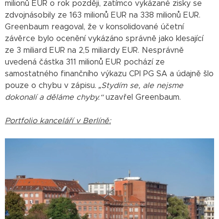
milionů EUR o rok později, zatímco vykázané zisky se
zdvojnásobily ze 163 milionů EUR na 338 milionů EUR.
Greenbaum reagoval, že v konsolidované účetní
závěrce bylo ocenění vykázáno správně jako klesající
ze 3 miliard EUR na 2,5 miliardy EUR. Nesprávně
uvedená částka 311 milionů EUR pochází ze
samostatného finančního výkazu CPI PG SA a údajně šlo
pouze o chybu v zápisu.
„Stydím se, ale nejsme
dokonalí a děláme chyby.“
uzavřel Greenbaum.
Portfolio kanceláří v Berlíně: