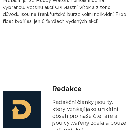
Problém je, že Muddy Waters neměla moc na
vybranou. Většinu akcií CPI vlastní Vítek a z toho
důvodu jsou na frankfurtské burze velmi nelikvidní. Free
float tvoří asi jen 6 % všech vydaných akcií.
Redakce
Redakční články jsou ty,
který vznikají jako unikátní
obsah pro naše čtenáře a
jsou vytvářeny zcela a pouze