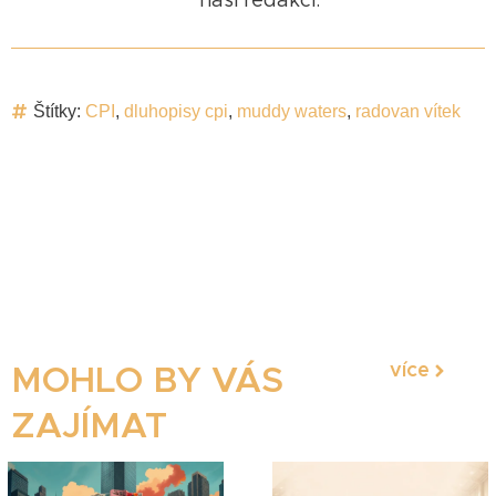
naší redakcí.
Štítky:
CPI
,
dluhopisy cpi
,
muddy waters
,
radovan vítek
více
MOHLO BY VÁS
ZAJÍMAT