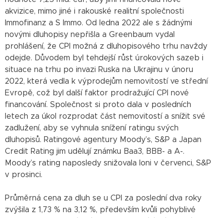
akvizice, mimo jiné i rakouské realitní společnosti
Immofinanz a S Immo. Od ledna 2022 ale s žádnými
novými dluhopisy nepřišla a Greenbaum vydal
prohlášení, že CPI možná z dluhopisového trhu navždy
odejde. Důvodem byl tehdejší růst úrokových sazeb i
situace na trhu po invazi Ruska na Ukrajinu v únoru
2022, která vedla k výprodejům nemovitostí ve střední
Evropě, což byl další faktor prodražující CPI nové
financování. Společnost si proto dala v posledních
letech za úkol rozprodat část nemovitostí a snížit své
zadlužení, aby se vyhnula snížení ratingu svých
dluhopisů. Ratingové agentury Moody’s, S&P a Japan
Credit Rating jim udělují známku Baa3, BBB- a A-.
Moody’s rating naposledy snižovala loni v červenci, S&P
v prosinci.
Průměrná cena za dluh se u CPI za poslední dva roky
zvýšila z 1,73 % na 3,12 %, především kvůli pohyblivé