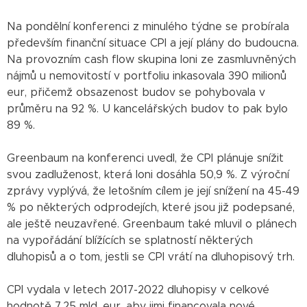
Na pondělní konferenci z minulého týdne se probírala
především finanční situace CPI a její plány do budoucna.
Na provozním cash flow skupina loni ze zasmluvněných
nájmů u nemovitostí v portfoliu inkasovala 390 milionů
eur, přičemž obsazenost budov se pohybovala v
průměru na 92 %. U kancelářských budov to pak bylo
89 %.
Greenbaum na konferenci uvedl, že CPI plánuje snížit
svou zadluženost, která loni dosáhla 50,9 %. Z výroční
zprávy vyplývá, že letošním cílem je její snížení na 45-49
% po některých odprodejích, které jsou již podepsané,
ale ještě neuzavřené. Greenbaum také mluvil o plánech
na vypořádání blížících se splatností některých
dluhopisů a o tom, jestli se CPI vrátí na dluhopisový trh.
CPI vydala v letech 2017-2022 dluhopisy v celkové
hodnotě 7,25 mld. eur, aby jimi financovala nové