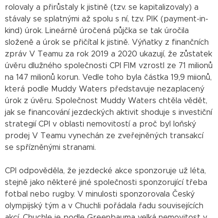
rolovaly a přirůstaly k jistině (tzv. se kapitalizovaly) a
stávaly se splatnými až spolu s ní, tzv. PIK (payment-in-
kind) úrok. Lineárně úročená půjčka se tak úročila
složeně a úrok se přičítal k jistině. Výňatky z finančních
zpráv V Teamu za rok 2019 a 2020 ukazují, že zůstatek
úvěru dlužného společnosti CPI FIM vzrostl ze 71 milionů
na 147 milionů korun. Vedle toho byla částka 19,9 miionů,
která podle Muddy Waters představuje nezaplacený
úrok z úvěru. Společnost Muddy Waters chtěla vědět,
jak se financování jezdeckých aktivit shoduje s investiční
strategií CPI v oblasti nemovitostí a proč byl loňský
prodej V Teamu vynechán ze zveřejněných transakcí
se spřízněnými stranami.
CPI odpověděla, že jezdecké akce sponzoruje už léta,
stejně jako některé jiné společnosti sponzorující třeba
fotbal nebo rugby. V minulosti sponzorovala Český
olympijský tým a v Chuchli pořádala řadu souvisejících
akcí. Chuchle je podle Greenbauma velká nemovitost v