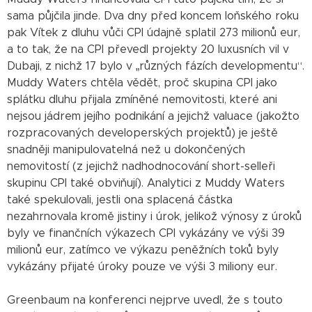
sama půjčila jinde. Dva dny před koncem loňského roku
pak Vítek z dluhu vůči CPI údajně splatil 273 milionů eur,
a to tak, že na CPI převedl projekty 20 luxusních vil v
Dubaji, z nichž 17 bylo v „různých fázích developmentu“.
Muddy Waters chtěla vědět, proč skupina CPI jako
splátku dluhu přijala zmíněné nemovitosti, které ani
nejsou jádrem jejího podnikání a jejichž valuace (jakožto
rozpracovaných developerských projektů) je ještě
snadněji manipulovatelná než u dokončených
nemovitostí (z jejichž nadhodnocování short-selleři
skupinu CPI také obviňují). Analytici z Muddy Waters
také spekulovali, jestli ona splacená částka
nezahrnovala kromě jistiny i úrok, jelikož výnosy z úroků
byly ve finančních výkazech CPI vykázány ve výši 39
milionů eur, zatímco ve výkazu peněžních toků byly
vykázány přijaté úroky pouze ve výši 3 miliony eur.
Greenbaum na konferenci nejprve uvedl, že s touto