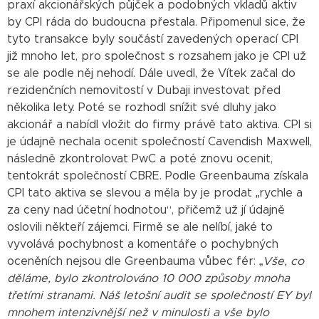
praxí akcionářských půjček a podobných vkladů aktiv
by CPI ráda do budoucna přestala. Připomenul sice, že
tyto transakce byly součástí zavedených operací CPI
již mnoho let, pro společnost s rozsahem jako je CPI už
se ale podle něj nehodí. Dále uvedl, že Vítek začal do
rezidenčních nemovitostí v Dubaji investovat před
několika lety. Poté se rozhodl snížit své dluhy jako
akcionář a nabídl vložit do firmy právě tato aktiva. CPI si
je údajně nechala ocenit společností Cavendish Maxwell,
následně zkontrolovat PwC a poté znovu ocenit,
tentokrát společností CBRE. Podle Greenbauma získala
CPI tato aktiva se slevou a měla by je prodat „rychle a
za ceny nad účetní hodnotou“, přičemž už jí údajně
oslovili někteří zájemci. Firmě se ale nelíbí, jaké to
vyvolává pochybnost a komentáře o pochybných
oceněních nejsou dle Greenbauma vůbec fér: „
Vše, co
děláme, bylo zkontrolováno 10 000 způsoby mnoha
třetími stranami. Náš letošní audit se společností EY byl
mnohem intenzivnější než v minulosti a vše bylo