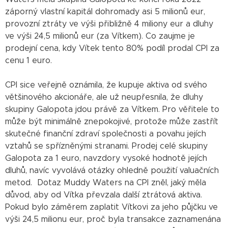
záporný vlastní kapitál dohromady asi 5 milionů eur,
provozní ztráty ve výši přibližně 4 miliony eur a dluhy
ve výši 24,5 milionů eur (za Vítkem). Co zaujme je
prodejní cena, kdy Vítek tento 80% podíl prodal CPI za
cenu 1 euro.
CPI sice veřejně oznámila, že kupuje aktiva od svého
většinového akcionáře, ale už neupřesnila, že dluhy
skupiny Galopota jdou právě za Vítkem. Pro věřitele to
může být minimálně znepokojivé, protože může zastřít
skutečné finanční zdraví společnosti a povahu jejích
vztahů se spřízněnými stranami. Prodej celé skupiny
Galopota za 1 euro, navzdory vysoké hodnotě jejích
dluhů, navíc vyvolává otázky ohledně použití valuačních
metod. Dotaz Muddy Waters na CPI zněl, jaký měla
důvod, aby od Vítka převzala další ztrátová aktiva.
Pokud bylo záměrem zaplatit Vítkovi za jeho půjčku ve
výši 24,5 milionu eur, proč byla transakce zaznamenána