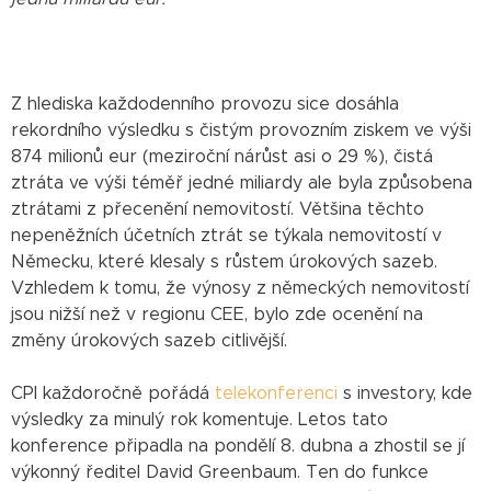
Z hlediska každodenního provozu sice dosáhla
rekordního výsledku s čistým provozním ziskem ve výši
874 milionů eur (meziroční nárůst asi o 29 %), čistá
ztráta ve výši téměř jedné miliardy ale byla způsobena
ztrátami z přecenění nemovitostí. Většina těchto
nepeněžních účetních ztrát se týkala nemovitostí v
Německu, které klesaly s růstem úrokových sazeb.
Vzhledem k tomu, že výnosy z německých nemovitostí
jsou nižší než v regionu CEE, bylo zde ocenění na
změny úrokových sazeb citlivější.
CPI každoročně pořádá
telekonferenci
s investory, kde
výsledky za minulý rok komentuje. Letos tato
konference připadla na pondělí 8. dubna a zhostil se jí
výkonný ředitel David Greenbaum. Ten do funkce