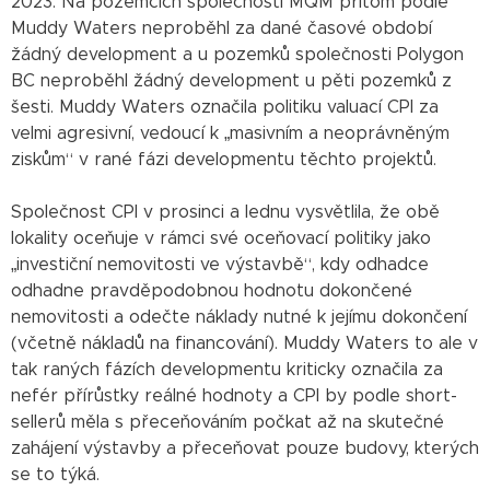
2023. Na pozemcích společnosti MQM přitom podle
Muddy Waters neproběhl za dané časové období
žádný development a u pozemků společnosti Polygon
BC neproběhl žádný development u pěti pozemků z
šesti. Muddy Waters označila politiku valuací CPI za
velmi agresivní, vedoucí k „masivním a neoprávněným
ziskům“ v rané fázi developmentu těchto projektů.
Společnost CPI v prosinci a lednu vysvětlila, že obě
lokality oceňuje v rámci své oceňovací politiky jako
„investiční nemovitosti ve výstavbě“, kdy odhadce
odhadne pravděpodobnou hodnotu dokončené
nemovitosti a odečte náklady nutné k jejímu dokončení
(včetně nákladů na financování). Muddy Waters to ale v
tak raných fázích developmentu kriticky označila za
nefér přírůstky reálné hodnoty a CPI by podle short-
sellerů měla s přeceňováním počkat až na skutečné
zahájení výstavby a přeceňovat pouze budovy, kterých
se to týká.