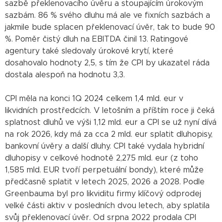
sazbě překlenovacího úvěru a stoupajícím úrokovým
sazbám. 86 % svého dluhu má ale ve fixních sazbách a
jakmile bude splacen překlenovací úvěr, tak to bude 90
%. Poměr čistý dluh na EBITDA činil 13. Ratingové
agentury také sledovaly úrokové krytí, které
dosahovalo hodnoty 2,5, s tím že CPI by ukazatel ráda
dostala alespoň na hodnotu 3,3.
CPI měla na konci 1Q 2024 celkem 1,4 mld. eur v
likvidních prostředcích. V letošním a příštím roce ji čeká
splatnost dluhů ve výši 1,12 mld. eur a CPI se už nyní dívá
na rok 2026, kdy má za cca 2 mld. eur splatit dluhopisy,
bankovní úvěry a další dluhy. CPI také vydala hybridní
dluhopisy v celkové hodnotě 2,275 mld. eur (z toho
1,585 mld. EUR tvoří perpetuální bondy), které může
předčasně splatit v letech 2025, 2026 a 2028. Podle
Greenbauma byl pro likviditu firmy klíčový odprodej
velké části aktiv v posledních dvou letech, aby splatila
svůj překlenovací úvěr. Od srpna 2022 prodala CPI