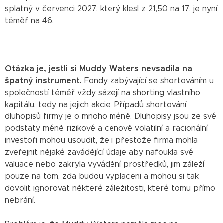
splatný v červenci 2027, který klesl z 21,50 na 17, je nyní
téměř na 46.
Otázka je, jestli si Muddy Waters nevsadila na
špatný instrument.
Fondy zabývající se shortováním u
společností téměř vždy sázejí na shorting vlastního
kapitálu, tedy na jejich akcie. Případů shortování
dluhopisů firmy je o mnoho méně. Dluhopisy jsou ze své
podstaty méně rizikové a cenově volatilní a racionální
investoři mohou usoudit, že i přestože firma mohla
zveřejnit nějaké zavádějící údaje aby nafoukla své
valuace nebo zakryla vyvádění prostředků, jim záleží
pouze na tom, zda budou vyplaceni a mohou si tak
dovolit ignorovat některé záležitosti, které tomu přímo
nebrání.