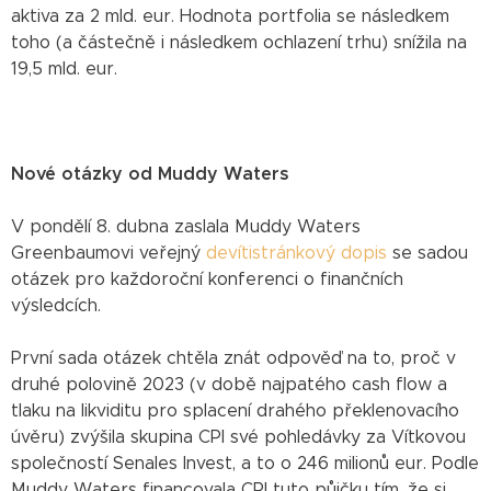
aktiva za 2 mld. eur. Hodnota portfolia se následkem
toho (a částečně i následkem ochlazení trhu) snížila na
19,5 mld. eur.
Nové otázky od Muddy Waters
V pondělí 8. dubna zaslala Muddy Waters
Greenbaumovi veřejný
devítistránkový dopis
se sadou
otázek pro každoroční konferenci o finančních
výsledcích.
První sada otázek chtěla znát odpověď na to, proč v
druhé polovině 2023 (v době najpatého cash flow a
tlaku na likviditu pro splacení drahého překlenovacího
úvěru) zvýšila skupina CPI své pohledávky za Vítkovou
společností Senales Invest, a to o 246 milionů eur. Podle
Muddy Waters financovala CPI tuto půjčku tím, že si