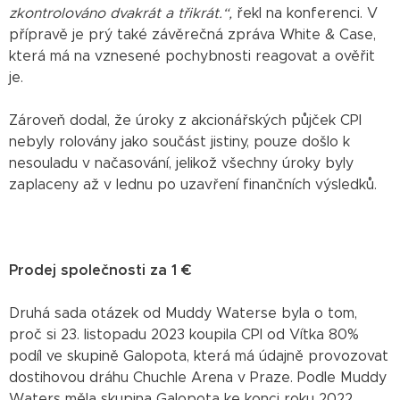
zkontrolováno dvakrát a třikrát.“,
řekl na konferenci. V
přípravě je prý také závěrečná zpráva White & Case,
která má na vznesené pochybnosti reagovat a ověřit
je.
Zároveň dodal, že úroky z akcionářských půjček CPI
nebyly rolovány jako součást jistiny, pouze došlo k
nesouladu v načasování, jelikož všechny úroky byly
zaplaceny až v lednu po uzavření finančních výsledků.
Prodej společnosti za 1 €
Druhá sada otázek od Muddy Waterse byla o tom,
proč si 23. listopadu 2023 koupila CPI od Vítka 80%
podíl ve skupině Galopota, která má údajně provozovat
dostihovou dráhu Chuchle Arena v Praze. Podle Muddy
Waters měla skupina Galopota ke konci roku 2022