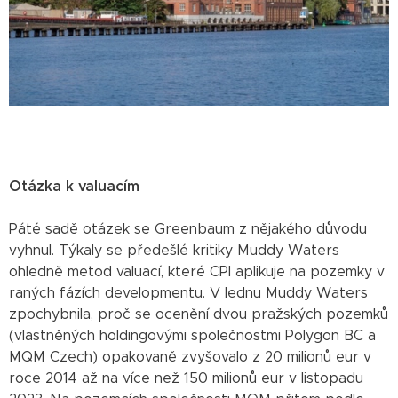
Otázka k valuacím
Páté sadě otázek se Greenbaum z nějakého důvodu
vyhnul. Týkaly se předešlé kritiky Muddy Waters
ohledně metod valuací, které CPI aplikuje na pozemky v
raných fázích developmentu. V lednu Muddy Waters
zpochybnila, proč se ocenění dvou pražských pozemků
(vlastněných holdingovými společnostmi Polygon BC a
MQM Czech) opakovaně zvyšovalo z 20 milionů eur v
roce 2014 až na více než 150 milionů eur v listopadu