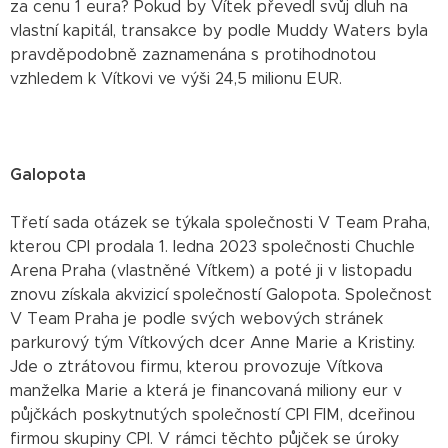
za cenu 1 eura? Pokud by Vítek převedl svůj dluh na
vlastní kapitál, transakce by podle Muddy Waters byla
pravděpodobně zaznamenána s protihodnotou
vzhledem k Vítkovi ve výši 24,5 milionu EUR.
Galopota
Třetí sada otázek se týkala společnosti V Team Praha,
kterou CPI prodala 1. ledna 2023 společnosti Chuchle
Arena Praha (vlastněné Vítkem) a poté ji v listopadu
znovu získala akvizicí společností Galopota. Společnost
V Team Praha je podle svých webových stránek
parkurový tým Vítkových dcer Anne Marie a Kristiny.
Jde o ztrátovou firmu, kterou provozuje Vítkova
manželka Marie a která je financovaná miliony eur v
půjčkách poskytnutých společností CPI FIM, dceřinou
firmou skupiny CPI. V rámci těchto půjček se úroky