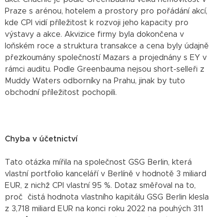
Praze s arénou, hotelem a prostory pro pořádání akcí,
kde CPI vidí příležitost k rozvoji jeho kapacity pro
výstavy a akce. Akvizice firmy byla dokončena v
loňském roce a struktura transakce a cena byly údajně
přezkoumány společností Mazars a projednány s EY v
rámci auditu. Podle Greenbauma nejsou short-selleři z
Muddy Waters odborníky na Prahu, jinak by tuto
obchodní příležitost pochopili.
Chyba v účetnictví
Tato otázka mířila na společnost GSG Berlin, která
vlastní portfolio kanceláří v Berlíně v hodnotě 3 miliard
EUR, z nichž CPI vlastní 95 %. Dotaz směřoval na to,
proč čistá hodnota vlastního kapitálu GSG Berlin klesla
z 3,718 miliard EUR na konci roku 2022 na pouhých 311