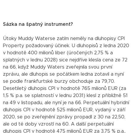
Sázka na špatný instrument?
Útoky Muddy Waterse zatím neměly na dluhopisy CPI
Property požadovaný účinek. U dluhopisů z ledna 2020
v hodnotě 400 milionů liber (úročených 2,75 % a
splatných v lednu 2028) sice nejdříve klesla cena ze 72
na 66, když Muddy Waters zveřejnila svou první
zprávu, ale dluhopis se počátkem ledna zotavil a nyní
se podle frankfurtské burzy obchoduje za 79,70.
Desetiletý dluhopis CPI v hodnotě 765 milionů EUR (za
1,5 % p.a. se splatností v lednu 2031) klesl z přibližně 51
na 49 v listopadu, ale nyní je na 66. Perpetuální hybridní
dluhopis CPI v hodnotě 525 milionů EUR, vydaný v září
2020, se po zveřejnění zprávy propadl z 30 na 22,50,
ale od té doby vzrostl na 60. A další perpetuální
dluhopis CPI v hodnotě 475 milionů EUR za 3,75 % p.a.,