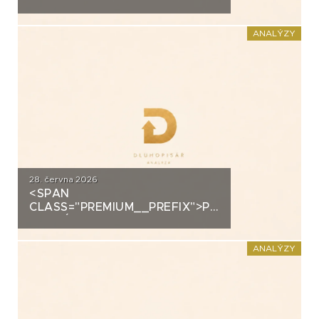
ANALÝZA: EUC
ANALÝZY
28. června 2026
<SPAN
CLASS="PREMIUM__PREFIX">PREMIUM</SPAN>K
ANALÝZA: FORTUNA
ANALÝZY