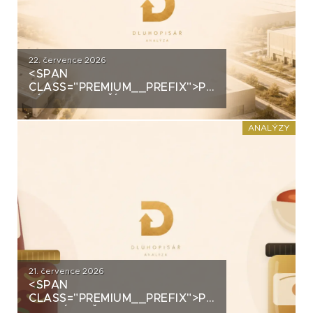
22. července 2026
<SPAN
CLASS="PREMIUM__PREFIX">PREMIUM</SPAN>
ZÍSKALA DALŠÍ 2,5 MILIARDY
KORUN, KTERÉ ČEKÁ V ROCE
2030 VELKÝ TEST. CO
ANALÝZY
ROZHODNE O JEJICH
SPLACENÍ?
21. července 2026
<SPAN
CLASS="PREMIUM__PREFIX">PREMIUM</SPAN>K
ANALÝZA ŽIVINY: Z