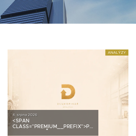
ANALÝZY
4. srpna 2026
<SPAN
CLASS="PREMIUM__PREFIX">PREMIUM</SPAN>
AUTOSALONŮ K