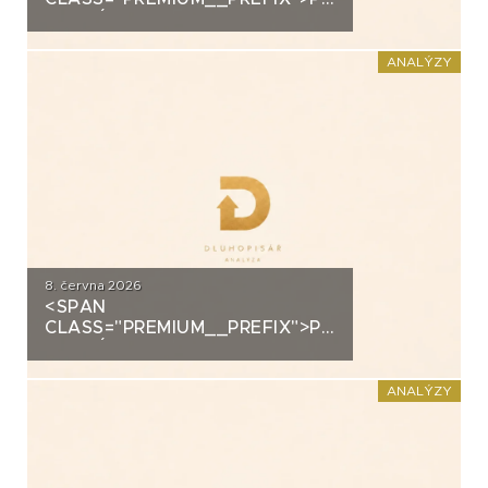
ANALÝZA: SECOND
FOUNDATION
ANALÝZY
8. června 2026
<SPAN
CLASS="PREMIUM__PREFIX">PREMIUM</SPAN>K
ANALÝZA: DLUHOPISY
POLYMER NANO CENTRUM (AG
CHEMI GROUP)
ANALÝZY