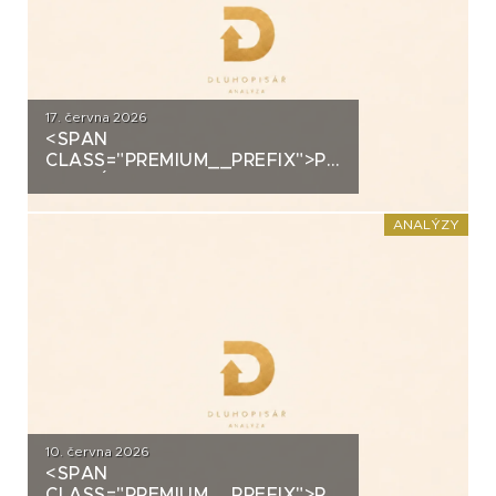
17. června 2026
<SPAN
CLASS="PREMIUM__PREFIX">PREMIUM</SPAN>K
ANALÝZA: VIAGEM
ANALÝZY
10. června 2026
<SPAN
CLASS="PREMIUM__PREFIX">PREMIUM</SPAN>K