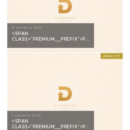
9. července 2026
<SPAN
CLASS="PREMIUM__PREFIX">PREMIUM</SPAN>K
ANALÝZA: ALLRISK MERIDIEM
INVESTMENT
ANALÝZY
1. července 2026
<SPAN
CLASS="PREMIUM__PREFIX">PREMIUM</SPAN>K