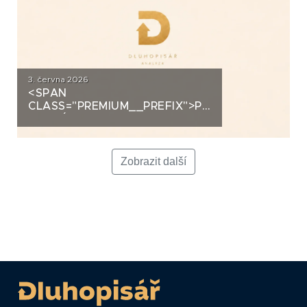
3. června 2026
<SPAN
CLASS="PREMIUM__PREFIX">PREMIUM</SPAN>K
ANALÝZA: LA FENICE GROUP
Zobrazit další