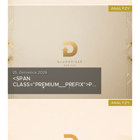
PRŮMYSLOVÝM HALÁM. CO
STOJÍ ZA DLUHOPISY UH CAR
ANALÝZY
INVEST?
25. července 2026
<SPAN
CLASS="PREMIUM__PREFIX">PREMIUM</SPAN>
GROUP: PRŮMYSLOVÝ
ŠAMPION NA STRATEGICKÉ
KŘIŽOVATCE
ANALÝZY