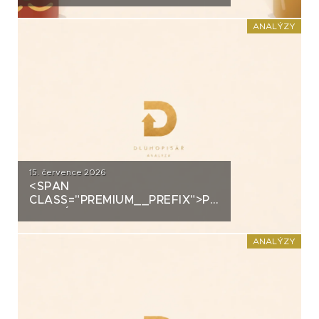
DOMÁCÍHO KIMCHI K
DLUHOPISOVÉMU PROGRAMU
ANALÝZY
ZA PŮL MILIARDY
15. července 2026
<SPAN
CLASS="PREMIUM__PREFIX">PREMIUM</SPAN>K
ANALÝZA: DLUHOPISY 3M
FUND MSI SICAV (MS-INVEST)
ANALÝZY