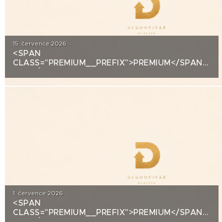
15. července 2026
<SPAN
CLASS="PREMIUM__PREFIX">PREMIUM</SPAN>KRE
ANALÝZA: DLUHOPISY 3M FUND MSI SICAV
(MS-INVEST)
1. července 2026
<SPAN
CLASS="PREMIUM__PREFIX">PREMIUM</SPAN>KRE