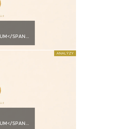
IUM</SPAN>KREDITNÍ
ESTMENT
ANALÝZY
IUM</SPAN>KREDITNÍ