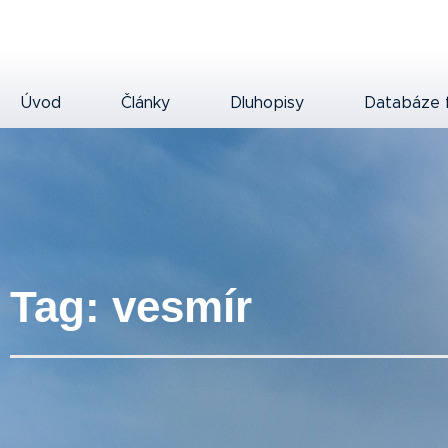
Úvod
Články
Dluhopisy
Databáze 
Tag: vesmír