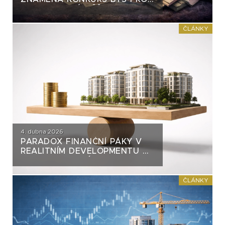
DLUHOPISOVÉ VĚŘITELE S-24
ČLÁNKY
4. dubna 2026
PARADOX FINANČNÍ PÁKY V
REALITNÍM DEVELOPMENTU A
JAK SE NA NI DÍVAT Z
POHLEDU DLUHOPISOVÉHO
INVESTORA
ČLÁNKY