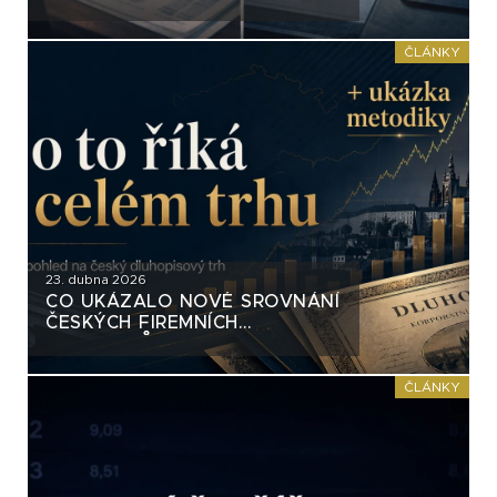
OPTIKOU AKCIÍ. A FIRMY I
PORADCI TOHO VYUŽÍVAJÍ
ČLÁNKY
23. dubna 2026
CO UKÁZALO NOVÉ SROVNÁNÍ
ČESKÝCH FIREMNÍCH
DLUHOPISŮ
ČLÁNKY