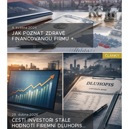
4. května 2026
JAK POZNAT ZDRAVĚ
FINANCOVANOU FIRMU +
PŘÍKLADY Z DLUHOPISOVÉ
PRAXE
ČLÁNKY
28. dubna 2026
ČEŠTÍ INVESTOŘI STÁLE
HODNOTÍ FIREMNÍ DLUHOPISY