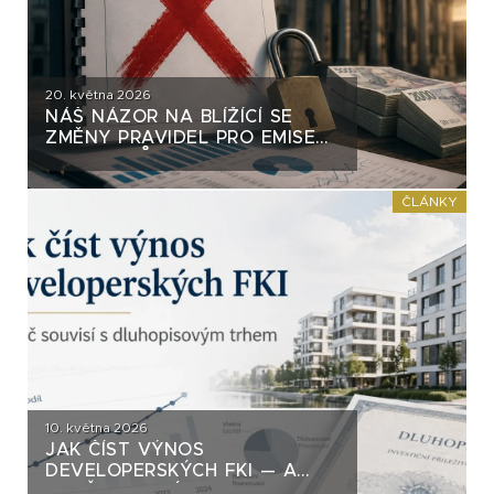
20. května 2026
NÁŠ NÁZOR NA BLÍŽÍCÍ SE
ZMĚNY PRAVIDEL PRO EMISE
DLUHOPISŮ
ČLÁNKY
10. května 2026
JAK ČÍST VÝNOS
DEVELOPERSKÝCH FKI — A
PROČ SOUVISÍ S