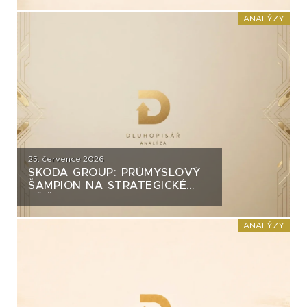
INVEST?
ANALÝZY
25. července 2026
ŠKODA GROUP: PRŮMYSLOVÝ
ŠAMPION NA STRATEGICKÉ
KŘIŽOVATCE
ANALÝZY