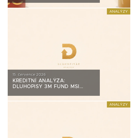
ZA PŮL MILIARDY
ANALÝZY
15. července 2026
KREDITNÍ ANALÝZA:
DLUHOPISY 3M FUND MSI
SICAV (MS-INVEST)
ANALÝZY