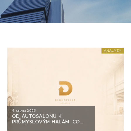
ANALÝZY
4. srpna 2026
OD AUTOSALONŮ K
PRŮMYSLOVÝM HALÁM. CO
STOJÍ ZA DLUHOPISY UH CAR