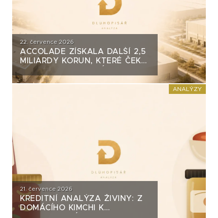
22. července 2026
ACCOLADE ZÍSKALA DALŠÍ 2,5
MILIARDY KORUN, KTERÉ ČEKÁ
V ROCE 2030 VELKÝ TEST. CO
ROZHODNE O JEJICH
SPLACENÍ?
ANALÝZY
21. července 2026
KREDITNÍ ANALÝZA ŽIVINY: Z
DOMÁCÍHO KIMCHI K
DLUHOPISOVÉMU PROGRAMU