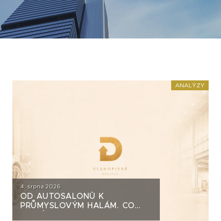
ANALÝZY
4. srpna 2026
OD AUTOSALONŮ K
PRŮMYSLOVÝM HALÁM. CO
STOJÍ ZA DLUHOPISY UH CAR