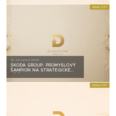
INVEST?
ANALÝZY
25. července 2026
ŠKODA GROUP: PRŮMYSLOVÝ
ŠAMPION NA STRATEGICKÉ
KŘIŽOVATCE
ANALÝZY