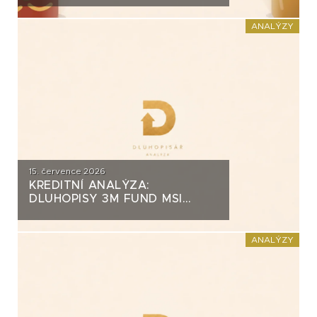
ZA PŮL MILIARDY
ANALÝZY
15. července 2026
KREDITNÍ ANALÝZA:
DLUHOPISY 3M FUND MSI
SICAV (MS-INVEST)
ANALÝZY