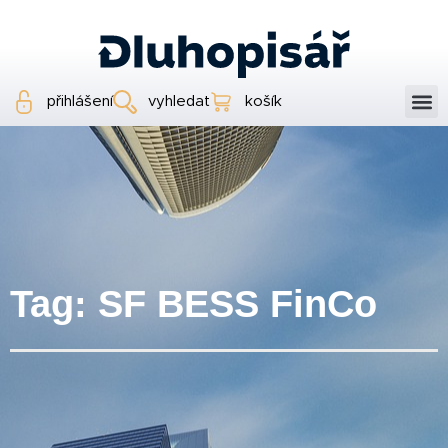
přihlášení
vyhledat
košík
Tag: SF BESS FinCo