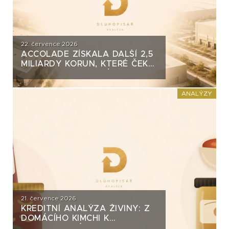
22. července 2026
ACCOLADE ZÍSKALA DALŠÍ 2,5
MILIARDY KORUN, KTERÉ ČEKÁ
V ROCE 2030 VELKÝ TEST. CO
ROZHODNE O JEJICH
SPLACENÍ?
ANALÝZY
21. července 2026
KREDITNÍ ANALÝZA ŽIVINY: Z
DOMÁCÍHO KIMCHI K
DLUHOPISOVÉMU PROGRAMU