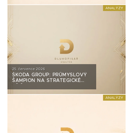
INVEST?
ANALÝZY
25. července 2026
ŠKODA GROUP: PRŮMYSLOVÝ
ŠAMPION NA STRATEGICKÉ
KŘIŽOVATCE
ANALÝZY