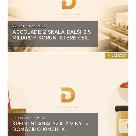
22. července 2026
ACCOLADE ZÍSKALA DALŠÍ 2,5
MILIARDY KORUN, KTERÉ ČEKÁ
V ROCE 2030 VELKÝ TEST. CO
ROZHODNE O JEJICH
SPLACENÍ?
ANALÝZY
21. července 2026
KREDITNÍ ANALÝZA ŽIVINY: Z
DOMÁCÍHO KIMCHI K
DLUHOPISOVÉMU PROGRAMU