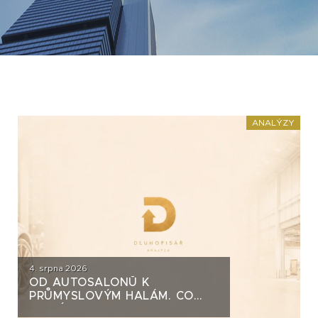
ANALÝZY
4. srpna 2026
OD AUTOSALONŮ K
PRŮMYSLOVÝM HALÁM. CO
STOJÍ ZA DLUHOPISY UH CAR