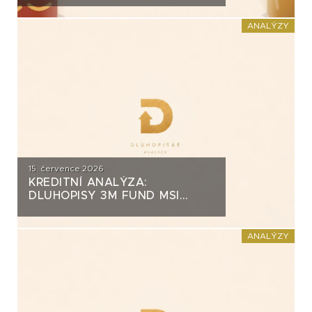
ZA PŮL MILIARDY
ANALÝZY
15. července 2026
KREDITNÍ ANALÝZA:
DLUHOPISY 3M FUND MSI
SICAV (MS-INVEST)
ANALÝZY