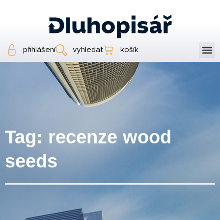
přihlášení
vyhledat
košík
Tag: recenze wood
seeds