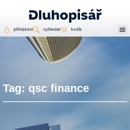
přihlášení
vyhledat
košík
Tag: qsc finance