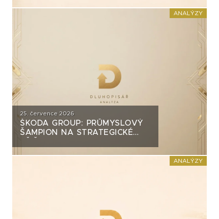
INVEST?
ANALÝZY
25. července 2026
ŠKODA GROUP: PRŮMYSLOVÝ
ŠAMPION NA STRATEGICKÉ
KŘIŽOVATCE
ANALÝZY