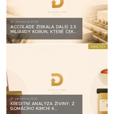
22. července 2026
ACCOLADE ZÍSKALA DALŠÍ 2,5
MILIARDY KORUN, KTERÉ ČEKÁ
V ROCE 2030 VELKÝ TEST. CO
ROZHODNE O JEJICH
SPLACENÍ?
ANALÝZY
21. července 2026
KREDITNÍ ANALÝZA ŽIVINY: Z
DOMÁCÍHO KIMCHI K
DLUHOPISOVÉMU PROGRAMU