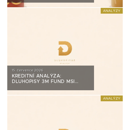
ZA PŮL MILIARDY
ANALÝZY
15. července 2026
KREDITNÍ ANALÝZA:
DLUHOPISY 3M FUND MSI
SICAV (MS-INVEST)
ANALÝZY