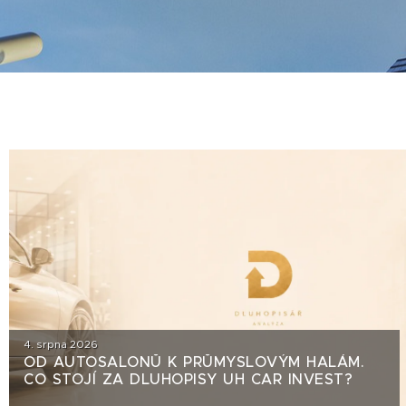
4. srpna 2026
OD AUTOSALONŮ K PRŮMYSLOVÝM HALÁM.
CO STOJÍ ZA DLUHOPISY UH CAR INVEST?