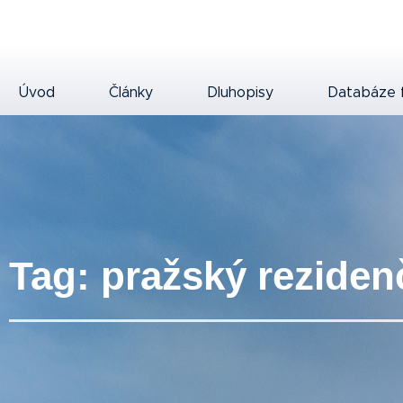
Úvod
Články
Dluhopisy
Databáze 
Tag: pražský rezide