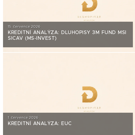
15. července 2026
KREDITNÍ ANALÝZA: DLUHOPISY 3M FUND MSI
SICAV (MS-INVEST)
1. července 2026
KREDITNÍ ANALÝZA: EUC