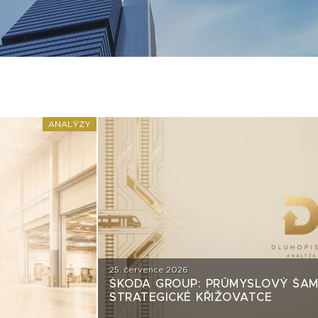
ANALÝZY
25. července 2026
ŠKODA GROUP: PRŮMYSLOVÝ ŠAM
STRATEGICKÉ KŘIŽOVATCE