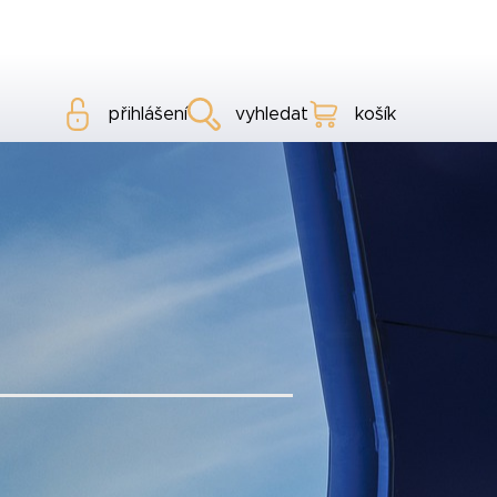
přihlášení
vyhledat
košík