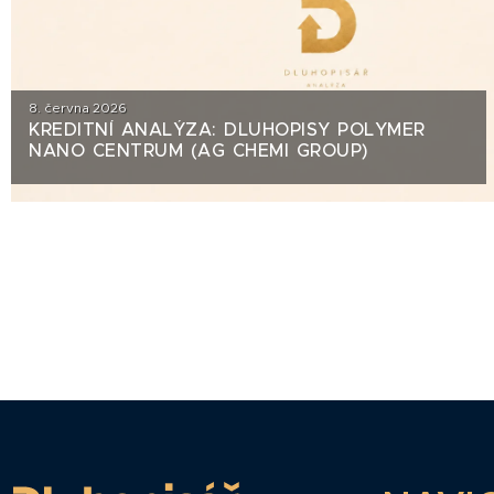
8. června 2026
KREDITNÍ ANALÝZA: DLUHOPISY POLYMER
NANO CENTRUM (AG CHEMI GROUP)