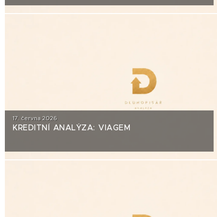
17. června 2026
KREDITNÍ ANALÝZA: VIAGEM