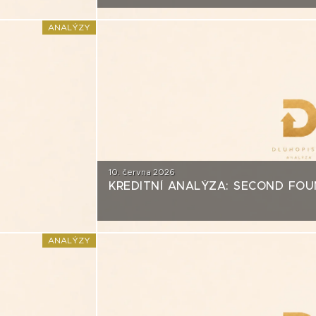
ANALÝZY
10. června 2026
KREDITNÍ ANALÝZA: SECOND FO
ANALÝZY