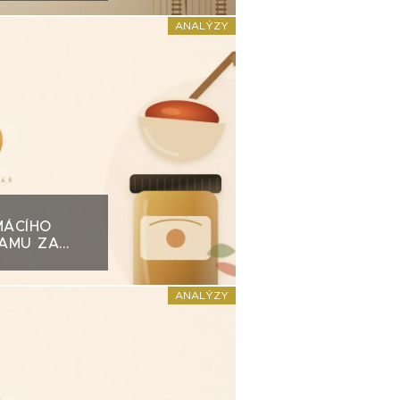
ANALÝZY
MÁCÍHO
RAMU ZA
ANALÝZY