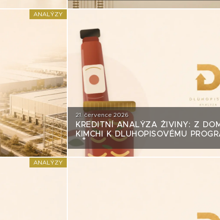
ANALÝZY
21. července 2026
KREDITNÍ ANALÝZA ŽIVINY: Z DO
KIMCHI K DLUHOPISOVÉMU PROG
PŮL MILIARDY
ANALÝZY