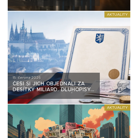
VĚTŠINY DLUHOPISŮ. VZNIKÁ
NA TRHU NEBEZPEČNÝ
PRECEDENT?
AKTUALITY
15. června 2026
ČEŠI SI JICH OBJEDNALI ZA
DESÍTKY MILIARD. DLUHOPISY
REPUBLIKY NASTAVUJÍ
FIREMNÍM EMISÍM NEPŘÍJEMNÉ
ZRCADLO
AKTUALITY