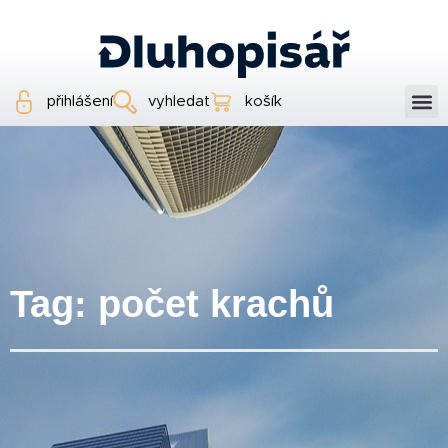
přihlášení
vyhledat
košík
Tag: počet krachů