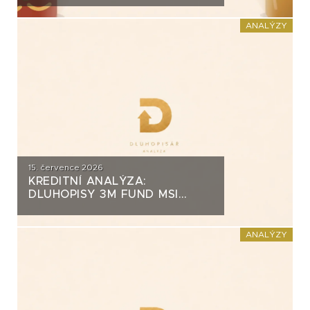
ZA PŮL MILIARDY
ANALÝZY
15. července 2026
KREDITNÍ ANALÝZA:
DLUHOPISY 3M FUND MSI
SICAV (MS-INVEST)
ANALÝZY