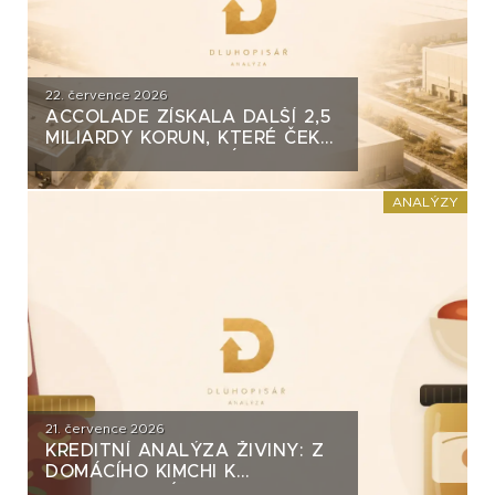
22. července 2026
ACCOLADE ZÍSKALA DALŠÍ 2,5
MILIARDY KORUN, KTERÉ ČEKÁ
V ROCE 2030 VELKÝ TEST. CO
ROZHODNE O JEJICH
SPLACENÍ?
ANALÝZY
21. července 2026
KREDITNÍ ANALÝZA ŽIVINY: Z
DOMÁCÍHO KIMCHI K
DLUHOPISOVÉMU PROGRAMU