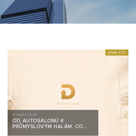
ANALÝZY
4. srpna 2026
OD AUTOSALONŮ K
PRŮMYSLOVÝM HALÁM. CO
STOJÍ ZA DLUHOPISY UH CAR