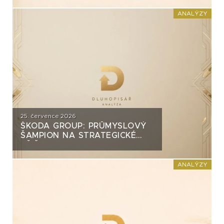
INVEST?
ANALÝZY
25. července 2026
ŠKODA GROUP: PRŮMYSLOVÝ
ŠAMPION NA STRATEGICKÉ
KŘIŽOVATCE
ANALÝZY