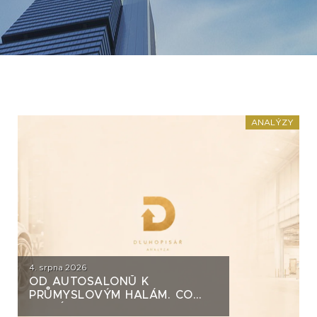
ANALÝZY
4. srpna 2026
OD AUTOSALONŮ K
PRŮMYSLOVÝM HALÁM. CO
STOJÍ ZA DLUHOPISY UH CAR