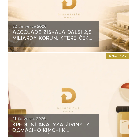
22. července 2026
ACCOLADE ZÍSKALA DALŠÍ 2,5
MILIARDY KORUN, KTERÉ ČEKÁ
V ROCE 2030 VELKÝ TEST. CO
ROZHODNE O JEJICH
SPLACENÍ?
ANALÝZY
21. července 2026
KREDITNÍ ANALÝZA ŽIVINY: Z
DOMÁCÍHO KIMCHI K
DLUHOPISOVÉMU PROGRAMU