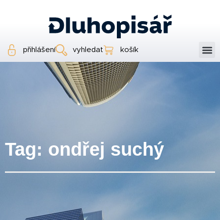
přihlášení
vyhledat
košík
Tag: ondřej suchý