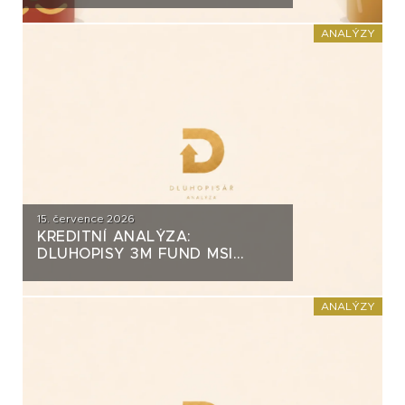
ZA PŮL MILIARDY
ANALÝZY
15. července 2026
KREDITNÍ ANALÝZA:
DLUHOPISY 3M FUND MSI
SICAV (MS-INVEST)
ANALÝZY