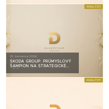
INVEST?
ANALÝZY
25. července 2026
ŠKODA GROUP: PRŮMYSLOVÝ
ŠAMPION NA STRATEGICKÉ
KŘIŽOVATCE
ANALÝZY