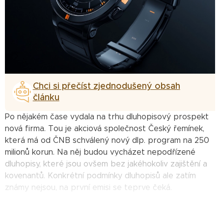
Chci si přečíst zjednodušený obsah
článku
Po nějakém čase vydala na trhu dluhopisový prospekt
nová firma. Tou je akciová společnost Český řemínek,
která má od ČNB schválený nový dlp. program na 250
milionů korun. Na něj budou vycházet nepodřízené
dluhopisy, které jsou ovšem bez jakéhokoliv zajištění a
kovenantů. Konkrétní podmínky dluhopisů ale zatím
známy nejsou, na první emisi se teprve čeká.