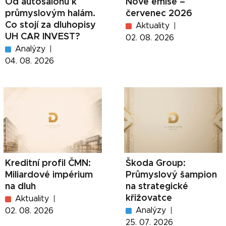
Od autosalonů k
Nové emise –
průmyslovým halám.
červenec 2026
Co stojí za dluhopisy
Aktuality
UH CAR INVEST?
02. 08. 2026
Analýzy
04. 08. 2026
Kreditní profil ČMN:
Škoda Group:
Miliardové impérium
Průmyslový šampion
na dluh
na strategické
křižovatce
Aktuality
Analýzy
02. 08. 2026
25. 07. 2026