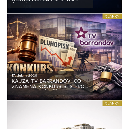
ČESKÝ TRH
ČLÁNKY
17. dubna 2026
KAUZA TV BARRANDOV: CO
ZNAMENÁ KONKURS BTS PRO
DLUHOPISOVÉ VĚŘITELE S-24
ČLÁNKY