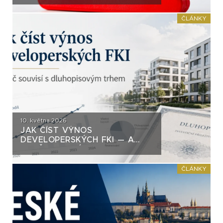
PŘEHLÍŽÍ. A TÝKÁ SE HLAVNĚ
TĚCH „HEZČÍCH“ PAPÍRŮ
ČLÁNKY
10. května 2026
JAK ČÍST VÝNOS
DEVELOPERSKÝCH FKI — A
PROČ SOUVISÍ S
DLUHOPISOVÝM TRHEM
ČLÁNKY