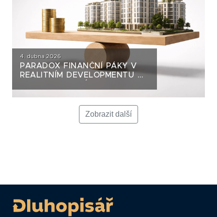
4. dubna 2026
PARADOX FINANČNÍ PÁKY V
REALITNÍM DEVELOPMENTU A
JAK SE NA NI DÍVAT Z
POHLEDU DLUHOPISOVÉHO
INVESTORA
Zobrazit další