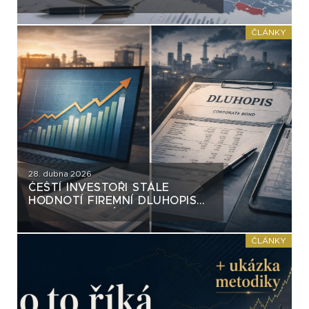
PŘÍKLADY Z DLUHOPISOVÉ
PRAXE
ČLÁNKY
28. dubna 2026
ČEŠTÍ INVESTOŘI STÁLE
HODNOTÍ FIREMNÍ DLUHOPISY
OPTIKOU AKCIÍ. A FIRMY I
PORADCI TOHO VYUŽÍVAJÍ
ČLÁNKY