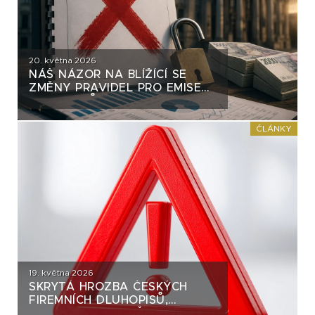
20. května 2026
NÁŠ NÁZOR NA BLÍŽÍCÍ SE
ZMĚNY PRAVIDEL PRO EMISE
DLUHOPISŮ
ČLÁNKY
19. května 2026
SKRYTÁ HROZBA ČESKÝCH
FIREMNÍCH DLUHOPISŮ,
KTEROU SKORO VŠICHNI