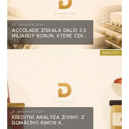
22. července 2026
ACCOLADE ZÍSKALA DALŠÍ 2,5
MILIARDY KORUN, KTERÉ ČEKÁ
V ROCE 2030 VELKÝ TEST. CO
ROZHODNE O JEJICH
SPLACENÍ?
ANALÝZY
21. července 2026
KREDITNÍ ANALÝZA ŽIVINY: Z
DOMÁCÍHO KIMCHI K
DLUHOPISOVÉMU PROGRAMU