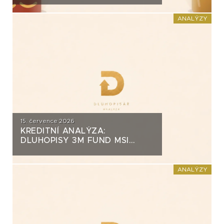
ZA PŮL MILIARDY
ANALÝZY
15. července 2026
KREDITNÍ ANALÝZA:
DLUHOPISY 3M FUND MSI
SICAV (MS-INVEST)
ANALÝZY