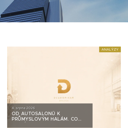
ANALÝZY
4. srpna 2026
OD AUTOSALONŮ K
PRŮMYSLOVÝM HALÁM. CO
STOJÍ ZA DLUHOPISY UH CAR