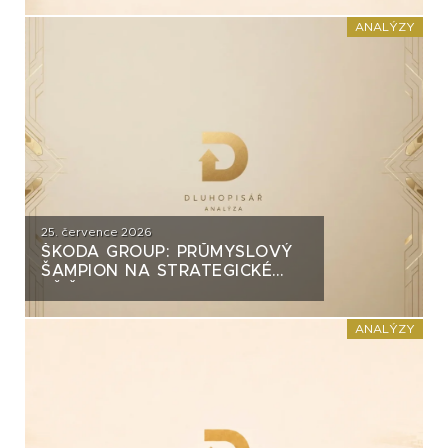
INVEST?
ANALÝZY
25. července 2026
ŠKODA GROUP: PRŮMYSLOVÝ
ŠAMPION NA STRATEGICKÉ
KŘIŽOVATCE
ANALÝZY