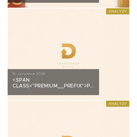
DOMÁCÍHO KIMCHI K
DLUHOPISOVÉMU PROGRAMU
ANALÝZY
ZA PŮL MILIARDY
15. července 2026
<SPAN
CLASS="PREMIUM__PREFIX">PREMIUM</SPAN>K
ANALÝZA: DLUHOPISY 3M
FUND MSI SICAV (MS-INVEST)
ANALÝZY