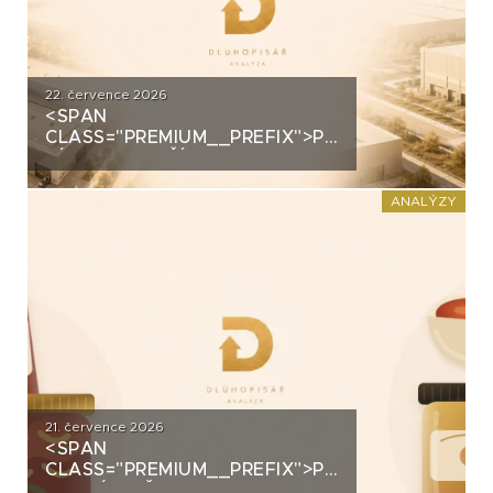
22. července 2026
<SPAN
CLASS="PREMIUM__PREFIX">PREMIUM</SPAN>
ZÍSKALA DALŠÍ 2,5 MILIARDY
KORUN, KTERÉ ČEKÁ V ROCE
2030 VELKÝ TEST. CO
ANALÝZY
ROZHODNE O JEJICH
SPLACENÍ?
21. července 2026
<SPAN
CLASS="PREMIUM__PREFIX">PREMIUM</SPAN>K
ANALÝZA ŽIVINY: Z