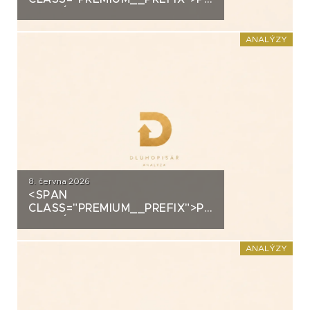
ANALÝZA: SECOND
FOUNDATION
ANALÝZY
8. června 2026
<SPAN
CLASS="PREMIUM__PREFIX">PREMIUM</SPAN>K
ANALÝZA: DLUHOPISY
POLYMER NANO CENTRUM (AG
CHEMI GROUP)
ANALÝZY