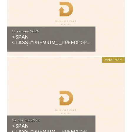
17. června 2026
<SPAN
CLASS="PREMIUM__PREFIX">PREMIUM</SPAN>K
ANALÝZA: VIAGEM
ANALÝZY
10. června 2026
<SPAN
CLASS="PREMIUM__PREFIX">PREMIUM</SPAN>K