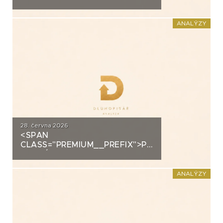
ANALÝZA: EUC
ANALÝZY
28. června 2026
<SPAN
CLASS="PREMIUM__PREFIX">PREMIUM</SPAN>K
ANALÝZA: FORTUNA
ANALÝZY