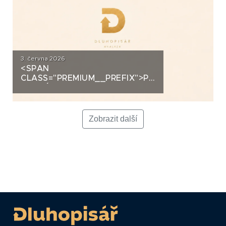
3. června 2026
<SPAN
CLASS="PREMIUM__PREFIX">PREMIUM</SPAN>K
ANALÝZA: LA FENICE GROUP
Zobrazit další