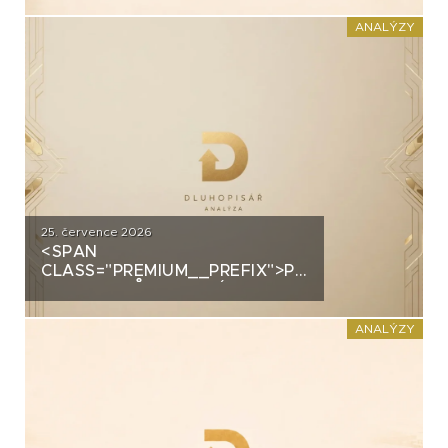
PRŮMYSLOVÝM HALÁM. CO
STOJÍ ZA DLUHOPISY UH CAR
ANALÝZY
INVEST?
25. července 2026
<SPAN
CLASS="PREMIUM__PREFIX">PREMIUM</SPAN>
GROUP: PRŮMYSLOVÝ
ŠAMPION NA STRATEGICKÉ
KŘIŽOVATCE
ANALÝZY