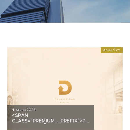
ANALÝZY
4. srpna 2026
<SPAN
CLASS="PREMIUM__PREFIX">PREMIUM</SPAN>
AUTOSALONŮ K