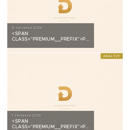
9. července 2026
<SPAN
CLASS="PREMIUM__PREFIX">PREMIUM</SPAN>K
ANALÝZA: ALLRISK MERIDIEM
INVESTMENT
ANALÝZY
1. července 2026
<SPAN
CLASS="PREMIUM__PREFIX">PREMIUM</SPAN>K