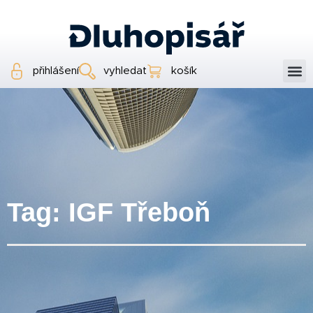
přihlášení
vyhledat
košík
Tag: IGF Třeboň