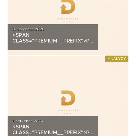
9. července 2026
<SPAN
CLASS="PREMIUM__PREFIX">PREMIUM</SPAN>K
ANALÝZA: ALLRISK MERIDIEM
INVESTMENT
ANALÝZY
1. července 2026
<SPAN
CLASS="PREMIUM__PREFIX">PREMIUM</SPAN>K