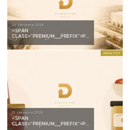
22. července 2026
<SPAN
CLASS="PREMIUM__PREFIX">PREMIUM</SPAN>
ZÍSKALA DALŠÍ 2,5 MILIARDY
KORUN, KTERÉ ČEKÁ V ROCE
2030 VELKÝ TEST. CO
ANALÝZY
ROZHODNE O JEJICH
SPLACENÍ?
21. července 2026
<SPAN
CLASS="PREMIUM__PREFIX">PREMIUM</SPAN>K
ANALÝZA ŽIVINY: Z