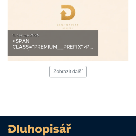
3. června 2026
<SPAN
CLASS="PREMIUM__PREFIX">PREMIUM</SPAN>K
ANALÝZA: LA FENICE GROUP
Zobrazit další