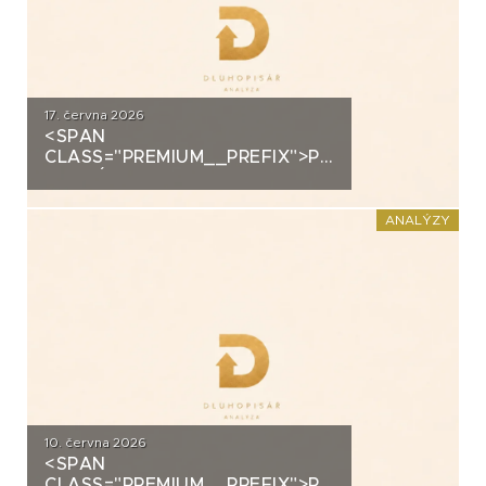
17. června 2026
<SPAN
CLASS="PREMIUM__PREFIX">PREMIUM</SPAN>K
ANALÝZA: VIAGEM
ANALÝZY
10. června 2026
<SPAN
CLASS="PREMIUM__PREFIX">PREMIUM</SPAN>K