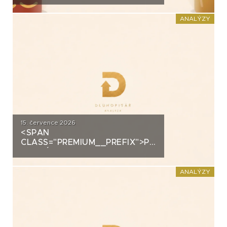
DOMÁCÍHO KIMCHI K
DLUHOPISOVÉMU PROGRAMU
ANALÝZY
ZA PŮL MILIARDY
15. července 2026
<SPAN
CLASS="PREMIUM__PREFIX">PREMIUM</SPAN>K
ANALÝZA: DLUHOPISY 3M
FUND MSI SICAV (MS-INVEST)
ANALÝZY