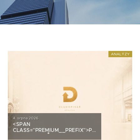
ANALÝZY
4. srpna 2026
<SPAN
CLASS="PREMIUM__PREFIX">PREMIUM</SPAN>
AUTOSALONŮ K