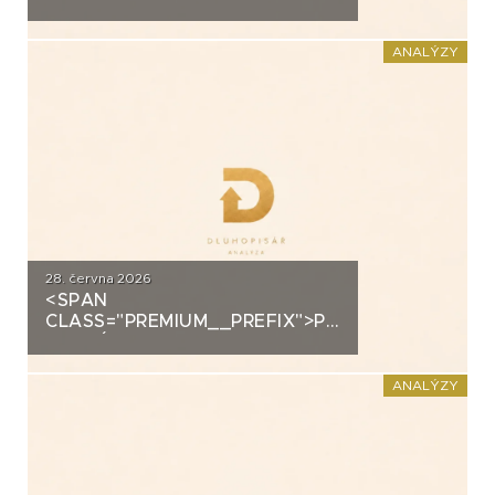
ANALÝZA: EUC
ANALÝZY
28. června 2026
<SPAN
CLASS="PREMIUM__PREFIX">PREMIUM</SPAN>K
ANALÝZA: FORTUNA
ANALÝZY