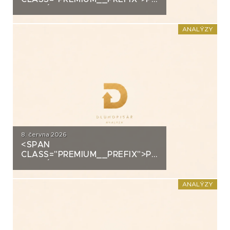
ANALÝZA: SECOND
FOUNDATION
ANALÝZY
8. června 2026
<SPAN
CLASS="PREMIUM__PREFIX">PREMIUM</SPAN>K
ANALÝZA: DLUHOPISY
POLYMER NANO CENTRUM (AG
CHEMI GROUP)
ANALÝZY