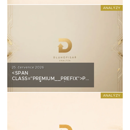
PRŮMYSLOVÝM HALÁM. CO
STOJÍ ZA DLUHOPISY UH CAR
ANALÝZY
INVEST?
25. července 2026
<SPAN
CLASS="PREMIUM__PREFIX">PREMIUM</SPAN>
GROUP: PRŮMYSLOVÝ
ŠAMPION NA STRATEGICKÉ
KŘIŽOVATCE
ANALÝZY