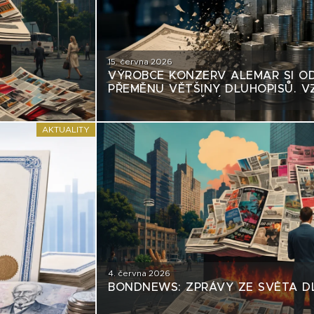
15. června 2026
VÝROBCE KONZERV ALEMAR SI O
PŘEMĚNU VĚTŠINY DLUHOPISŮ. V
TRHU NEBEZPEČNÝ PRECEDENT?
AKTUALITY
4. června 2026
BONDNEWS: ZPRÁVY ZE SVĚTA D