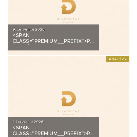
9. července 2026
<SPAN
CLASS="PREMIUM__PREFIX">PREMIUM</SPAN>K
ANALÝZA: ALLRISK MERIDIEM
INVESTMENT
ANALÝZY
1. července 2026
<SPAN
CLASS="PREMIUM__PREFIX">PREMIUM</SPAN>K