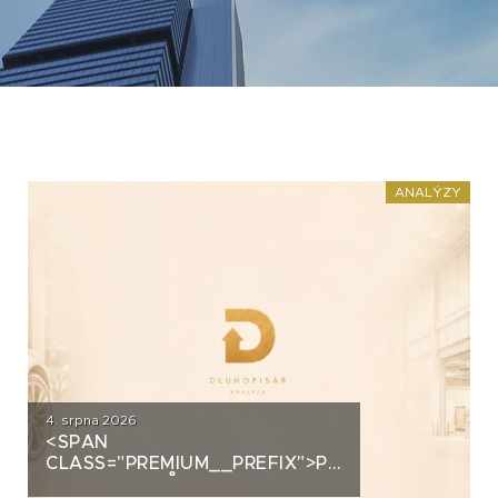
ANALÝZY
4. srpna 2026
<SPAN
CLASS="PREMIUM__PREFIX">PREMIUM</SPAN>
AUTOSALONŮ K