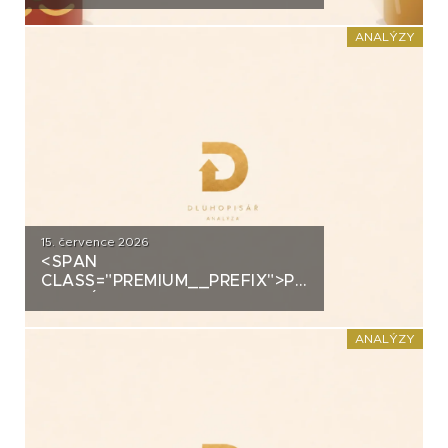
DOMÁCÍHO KIMCHI K
DLUHOPISOVÉMU PROGRAMU
ANALÝZY
ZA PŮL MILIARDY
15. července 2026
<SPAN
CLASS="PREMIUM__PREFIX">PREMIUM</SPAN>K
ANALÝZA: DLUHOPISY 3M
FUND MSI SICAV (MS-INVEST)
ANALÝZY