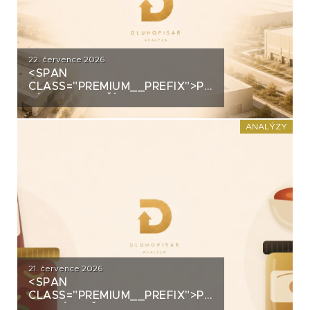
22. července 2026
<SPAN
CLASS="PREMIUM__PREFIX">PREMIUM</SPAN>
ZÍSKALA DALŠÍ 2,5 MILIARDY
KORUN, KTERÉ ČEKÁ V ROCE
2030 VELKÝ TEST. CO
ANALÝZY
ROZHODNE O JEJICH
SPLACENÍ?
21. července 2026
<SPAN
CLASS="PREMIUM__PREFIX">PREMIUM</SPAN>K
ANALÝZA ŽIVINY: Z