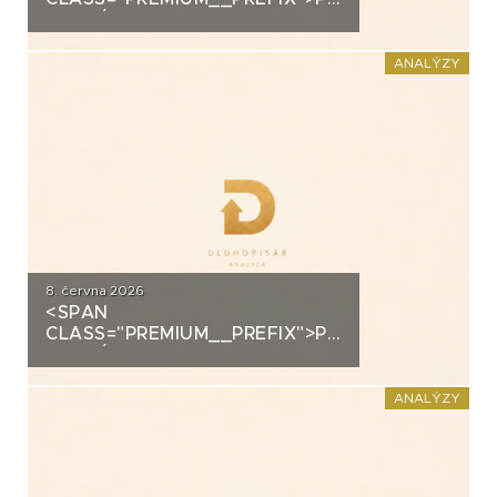
ANALÝZA: SECOND
FOUNDATION
ANALÝZY
8. června 2026
<SPAN
CLASS="PREMIUM__PREFIX">PREMIUM</SPAN>K
ANALÝZA: DLUHOPISY
POLYMER NANO CENTRUM (AG
CHEMI GROUP)
ANALÝZY