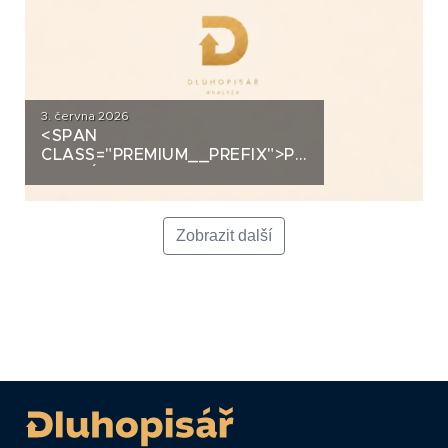
3. června 2026
<SPAN
CLASS="PREMIUM__PREFIX">PREMIUM</SPAN>K
ANALÝZA: LA FENICE GROUP
Zobrazit další