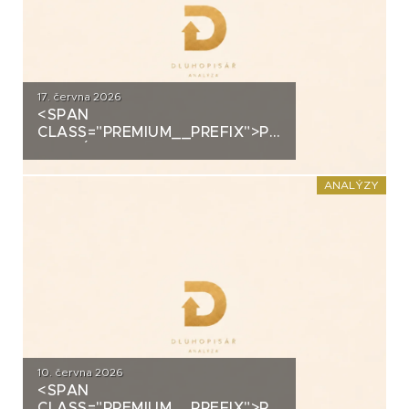
17. června 2026
<SPAN
CLASS="PREMIUM__PREFIX">PREMIUM</SPAN>K
ANALÝZA: VIAGEM
ANALÝZY
10. června 2026
<SPAN
CLASS="PREMIUM__PREFIX">PREMIUM</SPAN>K