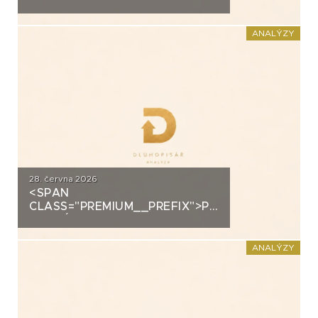
ANALÝZA: EUC
ANALÝZY
28. června 2026
<SPAN
CLASS="PREMIUM__PREFIX">PREMIUM</SPAN>K
ANALÝZA: FORTUNA
ANALÝZY