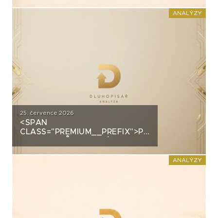
PRŮMYSLOVÝM HALÁM. CO
STOJÍ ZA DLUHOPISY UH CAR
ANALÝZY
INVEST?
25. července 2026
<SPAN
CLASS="PREMIUM__PREFIX">PREMIUM</SPAN>
GROUP: PRŮMYSLOVÝ
ŠAMPION NA STRATEGICKÉ
KŘIŽOVATCE
ANALÝZY