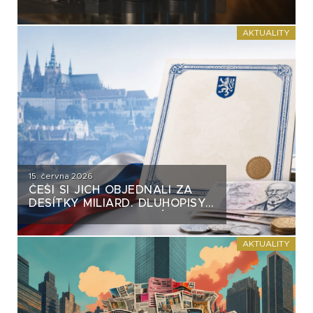
VĚTŠINY DLUHOPISŮ. VZNIKÁ
NA TRHU NEBEZPEČNÝ
PRECEDENT?
AKTUALITY
15. června 2026
ČEŠI SI JICH OBJEDNALI ZA
DESÍTKY MILIARD. DLUHOPISY
REPUBLIKY NASTAVUJÍ
FIREMNÍM EMISÍM NEPŘÍJEMNÉ
ZRCADLO
AKTUALITY