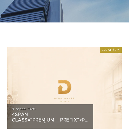
ANALÝZY
4. srpna 2026
<SPAN
CLASS="PREMIUM__PREFIX">PREMIUM</SPAN>
AUTOSALONŮ K