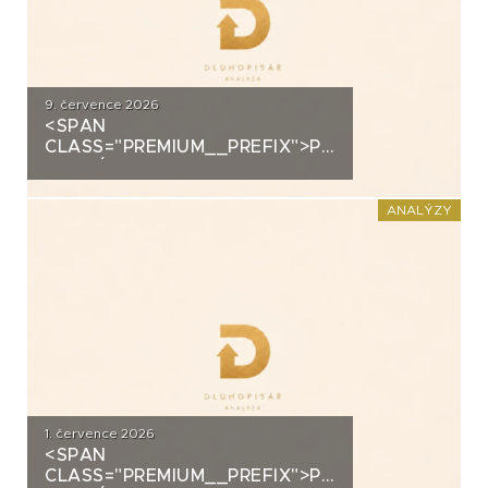
9. července 2026
<SPAN
CLASS="PREMIUM__PREFIX">PREMIUM</SPAN>K
ANALÝZA: ALLRISK MERIDIEM
INVESTMENT
ANALÝZY
1. července 2026
<SPAN
CLASS="PREMIUM__PREFIX">PREMIUM</SPAN>K