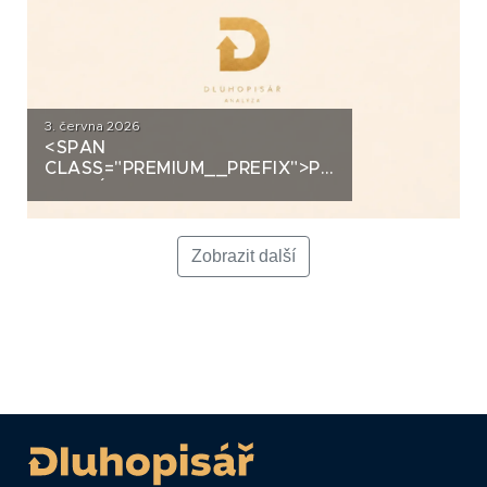
3. června 2026
<SPAN
CLASS="PREMIUM__PREFIX">PREMIUM</SPAN>K
ANALÝZA: LA FENICE GROUP
Zobrazit další