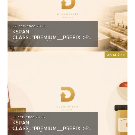
22. července 2026
<SPAN
CLASS="PREMIUM__PREFIX">PREMIUM</SPAN>
ZÍSKALA DALŠÍ 2,5 MILIARDY
KORUN, KTERÉ ČEKÁ V ROCE
2030 VELKÝ TEST. CO
ANALÝZY
ROZHODNE O JEJICH
SPLACENÍ?
21. července 2026
<SPAN
CLASS="PREMIUM__PREFIX">PREMIUM</SPAN>K
ANALÝZA ŽIVINY: Z