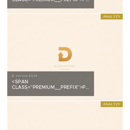
ANALÝZA: SECOND
FOUNDATION
ANALÝZY
8. června 2026
<SPAN
CLASS="PREMIUM__PREFIX">PREMIUM</SPAN>K
ANALÝZA: DLUHOPISY
POLYMER NANO CENTRUM (AG
CHEMI GROUP)
ANALÝZY