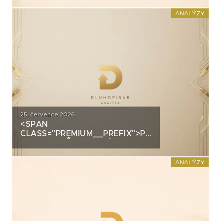
PRŮMYSLOVÝM HALÁM. CO
STOJÍ ZA DLUHOPISY UH CAR
ANALÝZY
INVEST?
25. července 2026
<SPAN
CLASS="PREMIUM__PREFIX">PREMIUM</SPAN>
GROUP: PRŮMYSLOVÝ
ŠAMPION NA STRATEGICKÉ
KŘIŽOVATCE
ANALÝZY