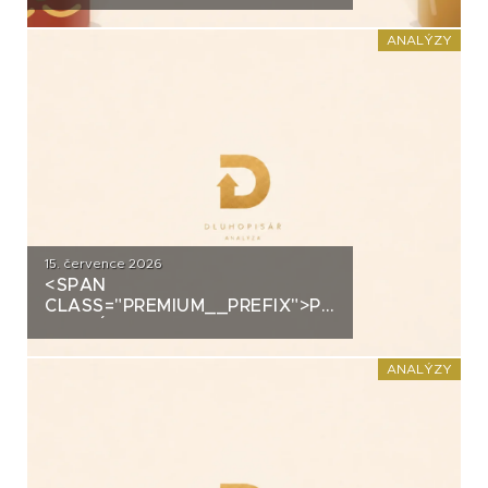
DOMÁCÍHO KIMCHI K
DLUHOPISOVÉMU PROGRAMU
ANALÝZY
ZA PŮL MILIARDY
15. července 2026
<SPAN
CLASS="PREMIUM__PREFIX">PREMIUM</SPAN>K
ANALÝZA: DLUHOPISY 3M
FUND MSI SICAV (MS-INVEST)
ANALÝZY