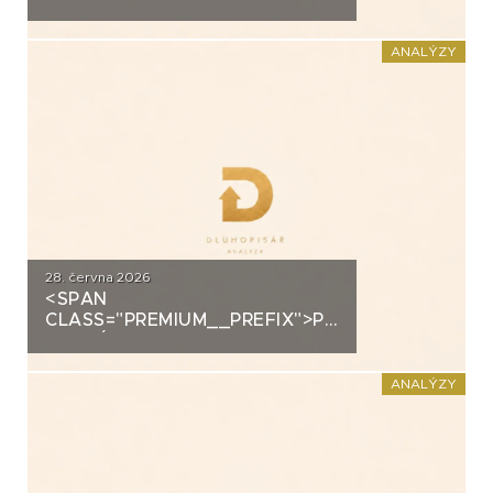
ANALÝZA: EUC
ANALÝZY
28. června 2026
<SPAN
CLASS="PREMIUM__PREFIX">PREMIUM</SPAN>K
ANALÝZA: FORTUNA
ANALÝZY