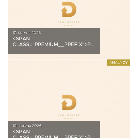
17. června 2026
<SPAN
CLASS="PREMIUM__PREFIX">PREMIUM</SPAN>K
ANALÝZA: VIAGEM
ANALÝZY
10. června 2026
<SPAN
CLASS="PREMIUM__PREFIX">PREMIUM</SPAN>K